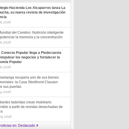
olegio Hacienda Los Alcaparros lanza La
ucha, su nueva revista de investigación
encia
18, 2026
undial del Cerebro: Nutrición inteligente
potenciar la memoria y la concentración
18, 2026
a Conecta Popular llega a Piedecuesta
 impulsar los negocios y fortalecer la
omía Popular
18, 2026
ramanga recupera uno de sus bienes
moniales: la Casa Streithorst Clausen
re sus puertas
14, 2026
iantes tadeístas crean mobiliario
nible a partir de revistas desechadas de
ra
 03, 2026
noticias en: Destacado