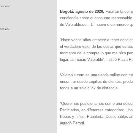
com.co/wp-
Bogotá, agosto de 2020.
Facilitar la com
conciencia sobre el consumo responsable c
de Valorable.com El nuevo e-commerce que
com.co/wp-
“Hace varios años empecé a tener concien
el verdadero valor de las cosas que estab
momento de la compra lo que me hizo pens
lugar, así nació Valorable”, indicó Paula 
.com.co/wp-
Valorable.com es una tienda online con m
encontrar desde cepillos de dientes, pro
todos a un solo click de distancia.
.com.co/wp-
“Queremos posicionarnos como una soluci
Reciclados, en diferentes categorías: Hog
Bebés y niños, Papelería, Desechables ami
agregó Perotti.