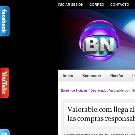
INICIAR SESIÓN
CORREO
CONTACTO
Inicio
Santander
Nación
I
Boletin de Noticias
/
Destacado
/
Valorable.com l
Valorable.com llega a
las compras responsa