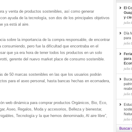
El C
pra y venta de productos sostenibles, así como generar
Guap
on ayuda de la tecnología, son dos de los principales objetivos
y ci
julio 
 ya está al aire.
Día M
para 
cia sobre la importancia de la compra responsable, de encontrar
julio 
a consumiendo, pero fue la dificultad que encontraba en el
ar que ya era hora de tener todos los productos en un solo
Feri
Perotti, gerente del nuevo market place de consumo sostenible.
para
Econ
julio 
ás de 50 marcas sostenibles en las que los usuarios podrán
Buca
ductos para el aseo personal, hasta bancas hechas en ecomadera,
patri
reab
julio 
ón web dinámica para comprar productos Orgánicos, Bio, Eco,
Estud
ar, Aseo, Regalos, Moda y accesorios, Belleza y bienestar,
soste
Natu
gables, Tecnología y la que hemos denominado, Al aire libre”,
julio
Buscar 