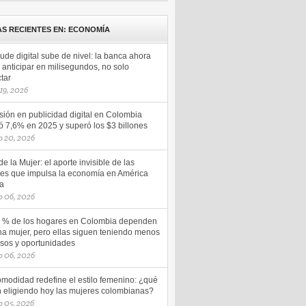
AS RECIENTES EN: ECONOMÍA
aude digital sube de nivel: la banca ahora
anticipar en milisegundos, no solo
tar
 19, 2026
sión en publicidad digital en Colombia
ó 7,6% en 2025 y superó los $3 billones
o 20, 2026
e la Mujer: el aporte invisible de las
es que impulsa la economía en América
na
o 06, 2026
5 % de los hogares en Colombia dependen
na mujer, pero ellas siguen teniendo menos
esos y oportunidades
o 06, 2026
omodidad redefine el estilo femenino: ¿qué
n eligiendo hoy las mujeres colombianas?
 05, 2026