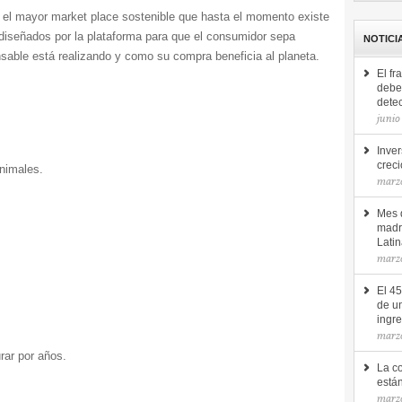
 el mayor market place sostenible que hasta el momento existe
diseñados por la plataforma para que el consumidor sepa
NOTICI
able está realizando y como su compra beneficia al planeta.
El fr
debe 
detec
junio
Inver
creci
nimales.
marz
Mes d
madr
Lati
marz
El 4
de u
ingr
marz
rar por años.
La c
está
marzo