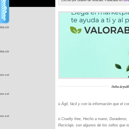
Escrito por Boletin de Noticias. Publicado en
Des
cias.com.co/wp-
cias.com.co/wp-
com.co/wp-
Fecha de publ
com.co/wp-
ü
Ágil, fácil y con la información que el 
com.co/wp-
ü
Cruelty free, Hecho a mano, Duraderos, 
Reciclaje, son algunos de los sellos que i