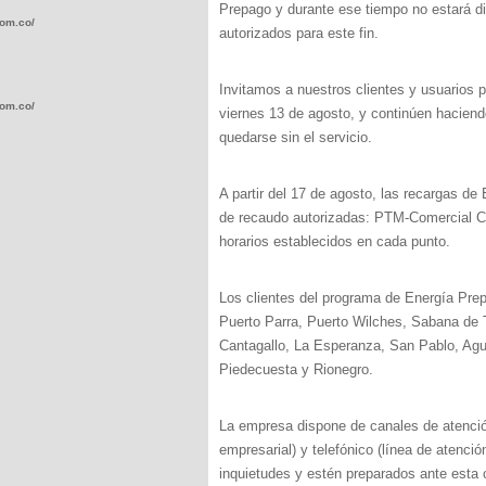
Prepago y durante ese tiempo no estará di
com.co/wp-
autorizados para este fin.
Invitamos a nuestros clientes y usuarios p
com.co/wp-
viernes 13 de agosto, y continúen haciendo
quedarse sin el servicio.
A partir del 17 de agosto, las recargas 
de recaudo autorizadas: PTM-Comercial Ca
horarios establecidos en cada punto.
.com.co/wp-
Los clientes del programa de Energía Prep
Puerto Parra, Puerto Wilches, Sabana de T
Cantagallo, La Esperanza, San Pablo, Agua
Piedecuesta y Rionegro.
.com.co/wp-
La empresa dispone de canales de atención
empresarial) y telefónico (línea de atenció
inquietudes y estén preparados ante esta 