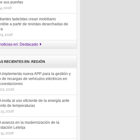
re sus puertas
14, 2026
iantes tadeístas crean mobiliario
nible a partir de revistas desechadas de
ra
 03, 2026
noticias en: Destacado
AS RECIENTES EN: REGIÓN
 implementa nueva APP para la gestión y
 de recargas de vehículos eléctricos en
ecoestaciones
 02, 2026
invita al uso eficiente de la energía ante
nto de temperaturas
25, 2026
 avanza en la modernización de la
stación Lebrija
14, 2026