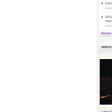
ESSA 
mayo
SENA
mejor
mayo
Buscar 
VIDEOS
Llega C