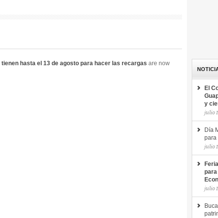
tienen hasta el 13 de agosto para hacer las recargas
are now
NOTICI
El C
Guap
y ci
julio 
Día M
para 
julio 
Feri
para
Econ
julio 
Buca
patri