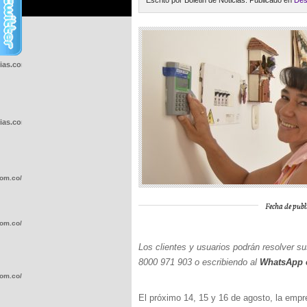
Escrito por Boletin de Noticias. Publicado en
Des
cias.com.co/wp-
cias.com.co/wp-
com.co/wp-
Fecha de publ
com.co/wp-
Los clientes y usuarios podrán resolver s
8000 971 903 o escribiendo al
WhatsApp 
com.co/wp-
El próximo 14, 15 y 16 de agosto, la empre