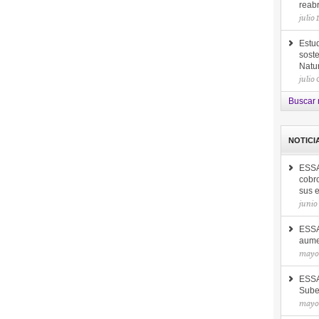
reab
julio 
Estud
soste
Natu
julio
Buscar 
NOTICI
ESSA
cobro
sus 
junio
ESSA 
aume
mayo 
ESSA
Sube
mayo 