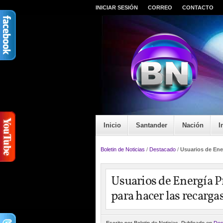
INICIAR SESIÓN
CORREO
CONTACTO
Inicio
Santander
Nación
I
Boletin de Noticias
/
Destacado
/
Usuarios de Ener
Usuarios de Energía Pr
para hacer las recarga