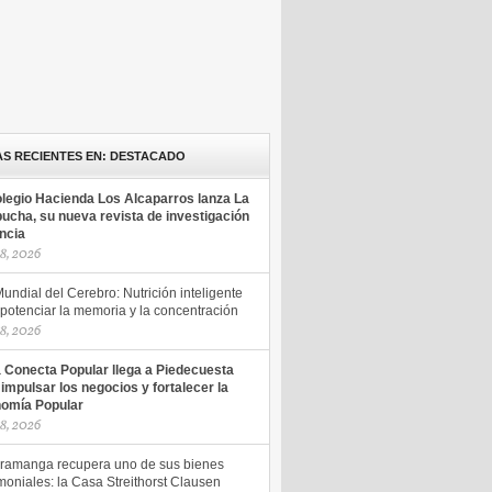
AS RECIENTES EN: DESTACADO
olegio Hacienda Los Alcaparros lanza La
ucha, su nueva revista de investigación
encia
18, 2026
undial del Cerebro: Nutrición inteligente
potenciar la memoria y la concentración
18, 2026
a Conecta Popular llega a Piedecuesta
 impulsar los negocios y fortalecer la
omía Popular
18, 2026
ramanga recupera uno de sus bienes
moniales: la Casa Streithorst Clausen