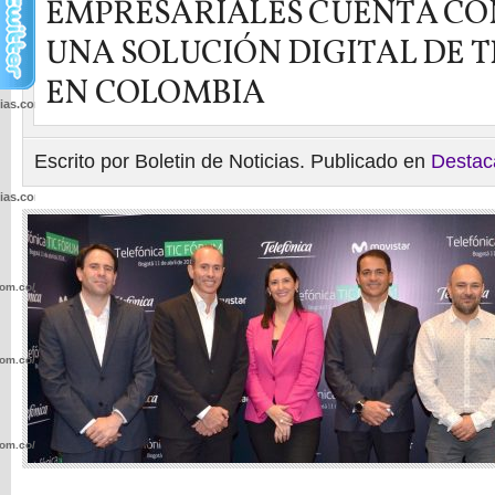
EMPRESARIALES CUENTA CO
UNA SOLUCIÓN DIGITAL DE 
EN COLOMBIA
cias.com.co/wp-
Escrito por Boletin de Noticias. Publicado en
Destac
cias.com.co/wp-
com.co/wp-
com.co/wp-
com.co/wp-