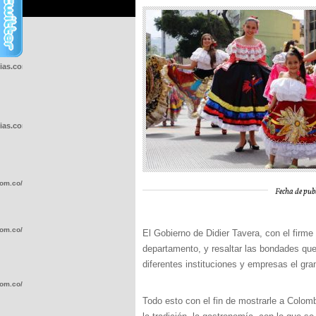
cias.com.co/wp-
cias.com.co/wp-
com.co/wp-
Fecha de pub
com.co/wp-
El Gobierno de Didier Tavera, con el firme
departamento, y resaltar las bondades que
diferentes instituciones y empresas el gra
com.co/wp-
Todo esto con el fin de mostrarle a Colomb