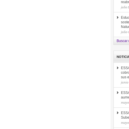
reab
julio 
Estud
soste
Natu
julio
Buscar 
NOTICI
ESSA
cobro
sus 
junio
ESSA 
aume
mayo 
ESSA
Sube
mayo 