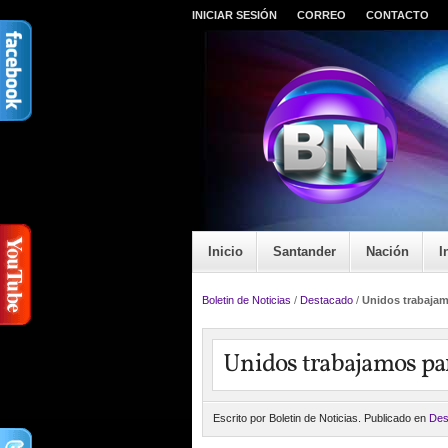
INICIAR SESIÓN
CORREO
CONTACTO
Inicio
Santander
Nación
I
Boletin de Noticias
/
Destacado
/
Unidos trabajamo
Unidos trabajamos para
Escrito por Boletin de Noticias. Publicado en
Des