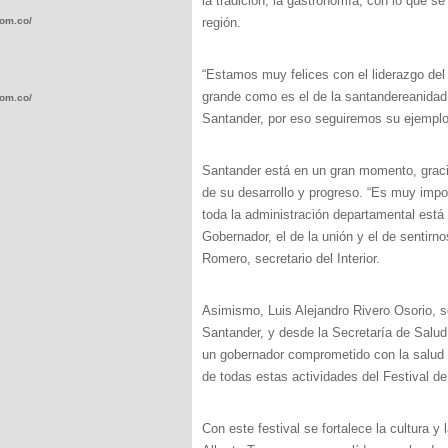
la tradición, la gastronomía, con lo que se
com.co/wp-
región.
“Estamos muy felices con el liderazgo del
grande como es el de la santandereanidad, 
com.co/wp-
Santander, por eso seguiremos su ejemplo
Santander está en un gran momento, gracia
de su desarrollo y progreso. “Es muy impo
toda la administración departamental está
.com.co/wp-
Gobernador, el de la unión y el de sentir
Romero, secretario del Interior.
Asimismo, Luis Alejandro Rivero Osorio, s
Santander, y desde la Secretaría de Salud
.com.co/wp-
un gobernador comprometido con la salud 
de todas estas actividades del Festival d
Con este festival se fortalece la cultura y 