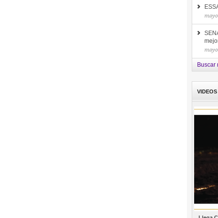
ESSA 
mayo
SENA
mejor
mayo
Buscar 
VIDEOS
Llega C