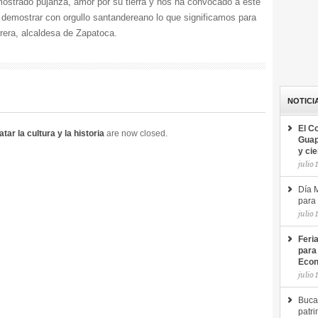
emostrado pujanza, amor por su tierra y nos ha convocado a este
 demostrar con orgullo santandereano lo que significamos para
rrera, alcaldesa de Zapatoca.
NOTICI
El C
ar la cultura y la historia
are now closed.
Guap
y ci
julio 
Día M
para 
julio 
Feri
para
Econ
julio 
Buca
patri