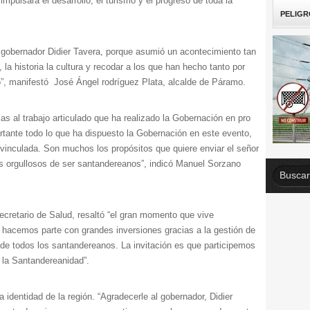
 impulsará el desarrollo, el turismo y el progreso de toda la
PELIGR
 gobernador Didier Tavera, porque asumió un acontecimiento tan
la historia la cultura y recodar a los que han hecho tanto por
”, manifestó José Ángel rodríguez Plata, alcalde de Páramo.
s al trabajo articulado que ha realizado la Gobernación en pro
rtante todo lo que ha dispuesto la Gobernación en este evento,
 vinculada. Son muchos los propósitos que quiere enviar el señor
nos orgullosos de ser santandereanos”, indicó Manuel Sorzano
ecretario de Salud, resaltó “el gran momento que vive
 hacemos parte con grandes inversiones gracias a la gestión de
de todos los santandereanos. La invitación es que participemos
e la Santandereanidad”.
la identidad de la región. “Agradecerle al gobernador, Didier