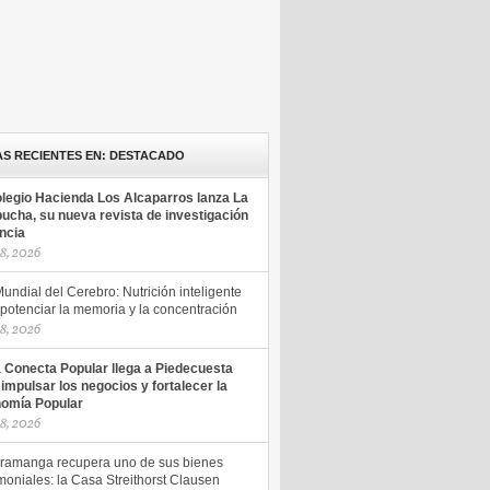
AS RECIENTES EN: DESTACADO
olegio Hacienda Los Alcaparros lanza La
ucha, su nueva revista de investigación
encia
18, 2026
undial del Cerebro: Nutrición inteligente
potenciar la memoria y la concentración
18, 2026
a Conecta Popular llega a Piedecuesta
 impulsar los negocios y fortalecer la
omía Popular
18, 2026
ramanga recupera uno de sus bienes
moniales: la Casa Streithorst Clausen