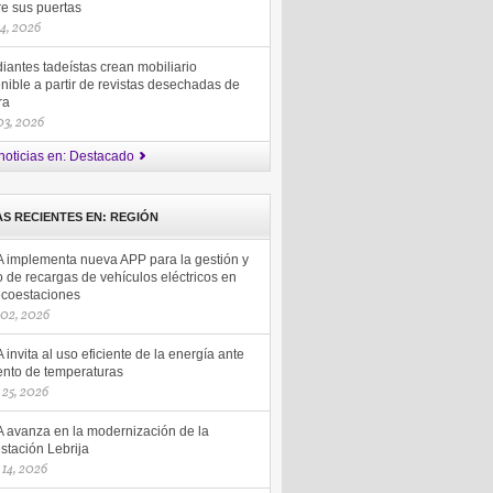
re sus puertas
14, 2026
iantes tadeístas crean mobiliario
nible a partir de revistas desechadas de
ra
 03, 2026
noticias en: Destacado
AS RECIENTES EN: REGIÓN
 implementa nueva APP para la gestión y
 de recargas de vehículos eléctricos en
ecoestaciones
 02, 2026
invita al uso eficiente de la energía ante
nto de temperaturas
25, 2026
 avanza en la modernización de la
stación Lebrija
14, 2026