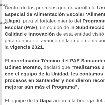
com.co/wp-
Dentro de los procesos que desarrolla la
Uni
Especial de Alimentación Escolar ‘Alimen
(
Uapa
), para el fortalecimiento del
Programa
com.co/wp-
Escolar (PAE)
, un equipo de la
Subdirecció
Calidad e Innovación
de esta entidad visitó
para conocer el avance en la implementació
la
vigencia 2021.
.com.co/wp-
El
coordinador Técnico del PAE Santander
Gómez Moreno,
declaró que
“realizamos u
con el equipo de la Unidad, les contamo
procesos en Santander y nos dieron rec
.com.co/wp-
mejorar aún más el Programa”.
El equipo de la
Uapa
arribó a la bodega del