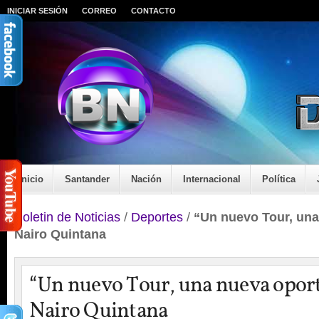
INICIAR SESIÓN
CORREO
CONTACTO
Inicio
Santander
Nación
Internacional
Política
Boletin de Noticias
/
Deportes
/
“Un nuevo Tour, una
Nairo Quintana
“Un nuevo Tour, una nueva opor
Nairo Quintana