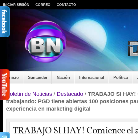
INICIAR SESIÓN
CORREO
CONTACTO
Inicio
Santander
Nación
Internacional
Política
Boletin de Noticias
/
Destacado
/
TRABAJO SI HAY! 
trabajando: PGD tiene abiertas 100 posiciones p
experiencia en marketing digital
TRABAJO SI HAY! Comience el 