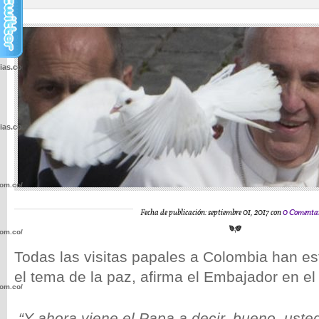
cias.com.co/wp-
cias.com.co/wp-
com.co/wp-
Fecha de publicación: septiembre 01, 2017 con
0 Comentar
com.co/wp-
Todas las visitas papales a Colombia han e
el tema de la paz, afirma el Embajador en el
com.co/wp-
“Y ahora viene el Papa a decir, bueno, uste