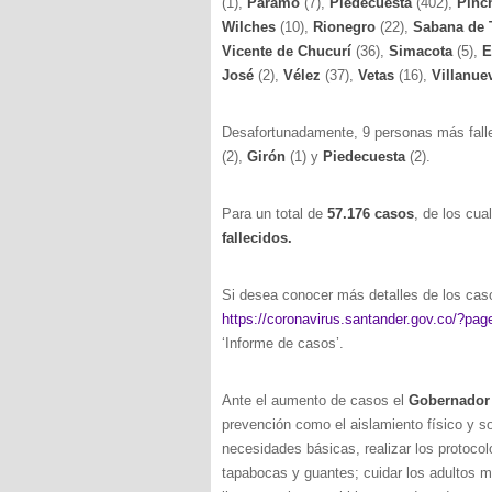
(1),
Páramo
(7),
Piedecuesta
(402),
Pinc
Wilches
(10),
Rionegro
(22),
Sabana de 
Vicente de Chucurí
(36),
Simacota
(5),
E
José
(2),
Vélez
(37),
Vetas
(16),
Villanu
Desafortunadamente, 9 personas más falle
(2),
Girón
(1) y
Piedecuesta
(2).
Para un total de
57.176 casos
, de los cu
fallecidos.
Si desea conocer más detalles de los caso
https://coronavirus.santander.gov.co/?pa
‘Informe de casos’.
Ante el aumento de casos el
Gobernador
prevención como el aislamiento físico y soc
necesidades básicas, realizar los protocol
tapabocas y guantes; cuidar los adultos 