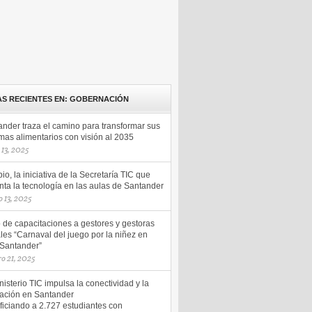
AS RECIENTES EN: GOBERNACIÓN
ander traza el camino para transformar sus
mas alimentarios con visión al 2035
13, 2025
io, la iniciativa de la Secretaría TIC que
ta la tecnología en las aulas de Santander
 13, 2025
o de capacitaciones a gestores y gestoras
les “Carnaval del juego por la niñez en
 Santander”
ro 21, 2025
nisterio TIC impulsa la conectividad y la
ación en Santander
ficiando a 2.727 estudiantes con