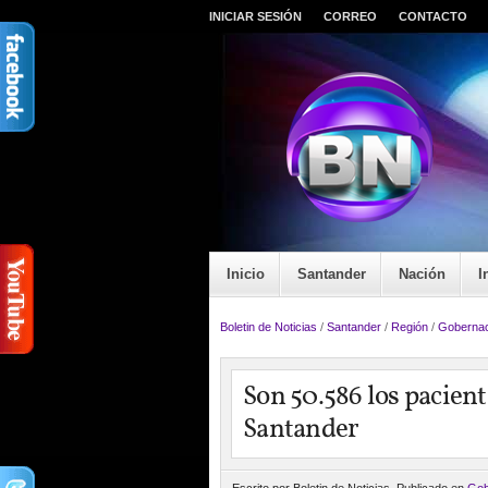
INICIAR SESIÓN
CORREO
CONTACTO
Inicio
Santander
Nación
I
Boletin de Noticias
/
Santander
/
Región
/
Gobernac
Son 50.586 los pacien
Santander