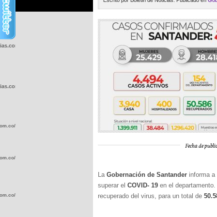
Escrito por Boletin de Noticias. Publicado en
Gob
cias.com.co/wp-
cias.com.co/wp-
com.co/wp-
Fecha de public
com.co/wp-
La
Gobernación de Santander
informa a
superar el
COVID- 19
en el departamento.
com.co/wp-
recuperado del virus, para un total de
50.5