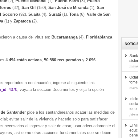
hote
(2),
Puente Nacional
(1),
Puerto Parra
(3),
Puerto
Torres
(32),
San Gil
(150),
San José de Miranda
(1),
San
l Socorro
(92),
Suaita
(4),
Suratá
(1),
Tona
(6),
Valle de San
eva
(1) y
Zapatoca
(2).
cieron a causa del virus en:
Bucaramanga
(4),
Floridablanca
NOTICI
Sant
ales
4.494 están activos
,
50.586 recuperados
y
2.096
siste
mayo 
Octab
s reportados a continuación, ingrese al siguiente link:
fomen
marzo
ge_id=4070
, vaya a la sección Documentos y elija la opción
Inici
socia
todo
 de Santander
pide a los santandereanos acatar las medidas de
febre
ial; evitar salir de la vivienda y hacerlo solo para satisfacer
os necesarios al ingresar y salir de casa; usar adecuadamente el
El Mi
educ
mayores, así como otras acciones fundamentales que se deben
bene