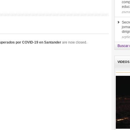
comp
educa
enero
Secre
jorna
diri
septi
cuperados por COVID-19 en Santander
are now closed.
Buscar 
VIDEOS