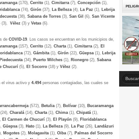
aramanga
(170),
Cerrito
(1),
Cimitarra
(7),
Concepción
(1),
PELIGR
ridablanca
(74),
Girón
(37),
La Belleza
(4),
La Paz
(1),
Lebrija
edecuesta
(38),
Sabana de Torres
(3),
San Gil
(6),
San Vicente
o
(3),
Vélez
(3) y
Vetas
(6).
os de
COVID-19
. Los casos se encuentran en los municipios de,
aramanga
(157),
Cerrito
(12),
Charta
(1),
Cimitarra
(2),
El
loridablanca
(72),
Gámbita
(1),
Girón
(22),
Güepsa
(1),
Lebrija
Piedecuesta
(34),
Puerto Wilches
(1),
Rionegro
(2),
Sabana
de Chucurí
(5),
El Socorro
(18) y
Vélez
(2).
el virus activo y
4.494
personas contagiadas, las cuales se
arrancabermeja
(572),
Betulia
(7),
Bolívar
(10),
Bucaramanga
o
(24),
Charalá
(14),
Charta
(1),
Chima
(1),
Chipatá
(1),
),
El Carmen de Chucurí
(3),
El Playón
(9),
Floridablanca
),
Güepsa
(3),
Hato
(1),
La Belleza
(9),
La Paz
(26),
Landázuri
),
Mogotes
(2),
Molagavita
(1),
Oiba
(7),
Palmas del Socorro