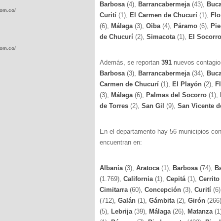
Barbosa
(4),
Barrancabermeja
(43),
Buc
com.co/wp-
Curití
(1),
El Carmen de Chucurí
(1),
Flo
(6),
Málaga
(3),
Oiba
(4),
Páramo
(6),
Pi
de Chucurí
(2),
Simacota
(1),
El Socorr
com.co/wp-
Además, se reportan
391
nuevos contagi
Barbosa
(3),
Barrancabermeja
(34),
Buc
Carmen de Chucurí
(1),
El Playón
(2),
F
(3),
Málaga
(6),
Palmas del Socorro
(1),
de Torres
(2),
San Gil
(9),
San Vicente 
.com.co/wp-
En el departamento hay 56 municipios con 
encuentran en:
Albania
(3),
Aratoca
(1),
Barbosa
(74),
B
.com.co/wp-
(1.769),
California
(1),
Cepitá
(1),
Cerrit
Cimitarra
(60),
Concepción
(3),
Curití
(6
(712),
Galán
(1),
Gámbita
(2),
Girón
(266
(5),
Lebrija
(39),
Málaga
(26),
Matanza
(1