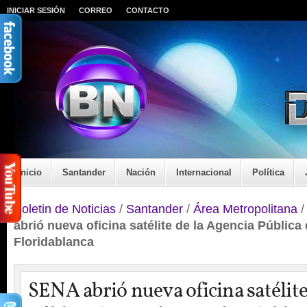
INICIAR SESIÓN
CORREO
CONTACTO
Inicio
Santander
Nación
Internacional
Política
Boletin de Noticias
/
Santander
/
Área Metropolitana
abrió nueva oficina satélite de la Agencia Públic
Floridablanca
SENA abrió nueva oficina satélite