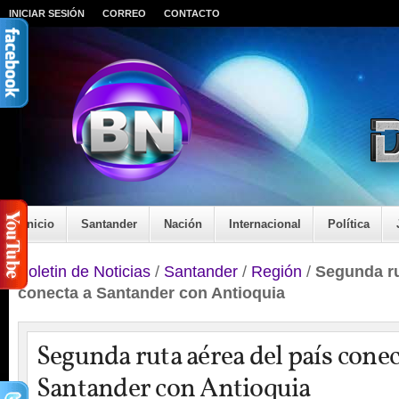
INICIAR SESIÓN
CORREO
CONTACTO
Inicio
Santander
Nación
Internacional
Política
Boletin de Noticias
/
Santander
/
Región
/
Segunda ru
conecta a Santander con Antioquia
Segunda ruta aérea del país conec
Santander con Antioquia