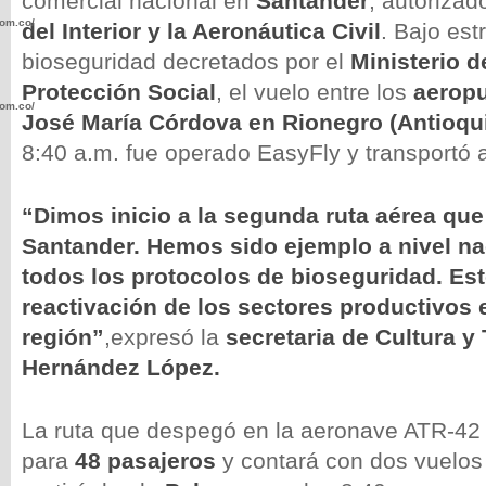
comercial nacional en
Santander
, autorizad
com.co/wp-
del Interior y la Aeronáutica Civil
. Bajo est
bioseguridad decretados por el
Ministerio d
Protección Social
, el vuelo entre los
aerop
com.co/wp-
José María Córdova en Rionegro (Antioqu
8:40 a.m. fue operado EasyFly y transportó 
“Dimos inicio a la segunda ruta aérea que
Santander. Hemos sido ejemplo a nivel na
.com.co/wp-
todos los protocolos de bioseguridad. Est
reactivación de los sectores productivos 
región”
,expresó la
secretaria de Cultura y
Hernández López.
.com.co/wp-
La ruta que despegó en la aeronave ATR-42
para
48 pasajeros
y contará con dos vuelos 