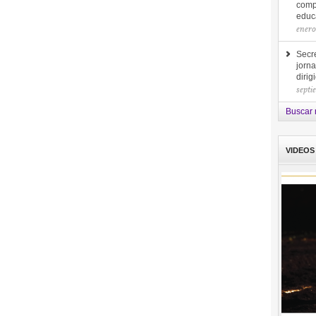
comp
educa
enero
Secre
jorna
diri
septi
Buscar 
VIDEOS