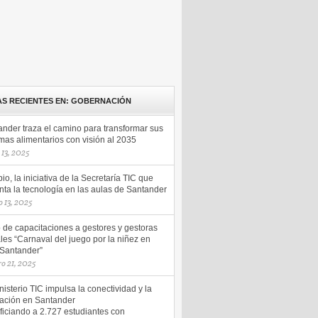
AS RECIENTES EN: GOBERNACIÓN
ander traza el camino para transformar sus
mas alimentarios con visión al 2035
13, 2025
io, la iniciativa de la Secretaría TIC que
ta la tecnología en las aulas de Santander
 13, 2025
o de capacitaciones a gestores y gestoras
les “Carnaval del juego por la niñez en
 Santander”
ro 21, 2025
nisterio TIC impulsa la conectividad y la
ación en Santander
ficiando a 2.727 estudiantes con