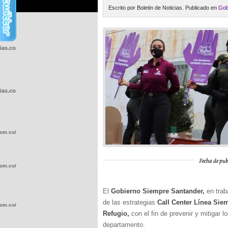
Escrito por Boletin de Noticias. Publicado en
Gob
cias.com.co/wp-
cias.com.co/wp-
com.co/wp-
Fecha de pub
com.co/wp-
El
Gobierno Siempre Santander,
en trab
de las estrategias
Call Center Línea Sie
com.co/wp-
Refugio,
con el fin de prevenir y mitigar l
departamento.