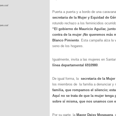
com.co/wp-
Puerta a puerta y a bordo de una caravana
secretaria de la Mujer y Equidad de G
rotundo rechazo a los feminicidios ocurri
com.co/wp-
“El gobierno de Mauricio Aguilar, junto 
contra de la mujer ¡No queremos más mu
Blanco Pimiento
. Esta campaña alza la vo
seno de los hogares.
.com.co/wp-
Igualmente, invita a las mujeres en Santan
línea departamental 6910980
.
De igual forma, la
secretaria de la Muje
los miembros de la familia a denunciar y no
.com.co/wp-
familia, que rompamos el silencio; esta
Aquí no se trata de que la mujer tenga
sobre sí misma, que nos unamos con el
Por su parte, la
Mayor Deisy Mosquera
, 