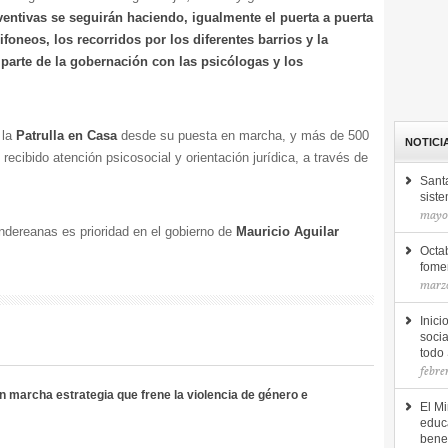
entivas se seguirán haciendo, igualmente el puerta a puerta
ifoneos, los recorridos por los diferentes barrios y la
r parte de la gobernación con las psicólogas y los
la
Patrulla en Casa
desde su puesta en marcha, y más de 500
NOTICI
recibido atención psicosocial y orientación jurídica, a través de
Sant
siste
mayo 
andereanas es prioridad en el gobierno de
Mauricio Aguilar
Octab
fomen
marzo
Inici
socia
todo
febre
n marcha estrategia que frene la violencia de género e
El Mi
educ
bene