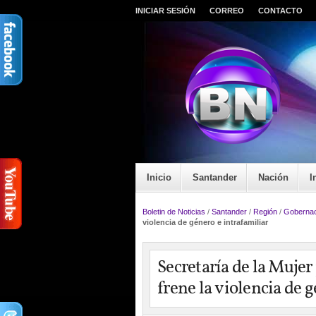
INICIAR SESIÓN
CORREO
CONTACTO
Inicio
Santander
Nación
I
Boletin de Noticias
/
Santander
/
Región
/
Gobernac
violencia de género e intrafamiliar
Secretaría de la Muje
frene la violencia de 