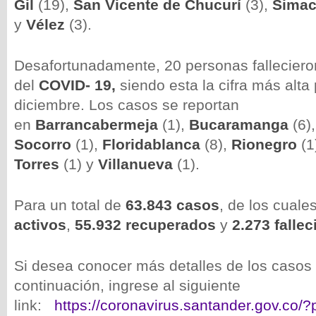
Gil
(19),
San Vicente de Chucurí
(3),
Sima
y
Vélez
(3).
Desafortunadamente, 20 personas falleciero
del
COVID- 19,
siendo esta la cifra más alt
diciembre. Los casos se reportan
en
Barrancabermeja
(1),
Bucaramanga
(6)
Socorro
(1),
Floridablanca
(8),
Rionegro
(1
Torres
(1) y
Villanueva
(1).
Para un total de
63.843
casos
, de los cuale
activos
,
55.932 recuperados
y
2.273 fallec
Si desea conocer más detalles de los casos
continuación, ingrese al siguiente
link:
https://coronavirus.santander.gov.co/