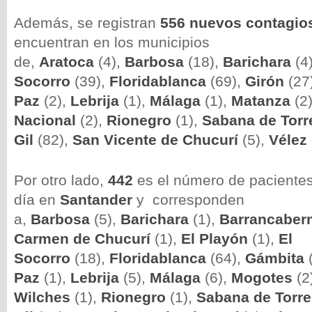
Además, se registran
556 nuevos contagio
encuentran en los municipios
de,
Aratoca
(4),
Barbosa
(18),
Barichara
(4
Socorro
(39),
Floridablanca
(69),
Girón
(27
Paz
(2),
Lebrija
(1),
Málaga
(1),
Matanza
(2
Nacional
(2),
Rionegro
(1),
Sabana de Torr
Gil
(82),
San Vicente de Chucurí
(5),
Vélez
Por otro lado,
442
es el número de paciente
día en
Santander
y corresponden
a,
Barbosa
(5),
Barichara
(1),
Barrancaber
Carmen de Chucurí
(1),
El Playón
(1),
El
Socorro
(18),
Floridablanca
(64),
Gámbita
Paz
(1),
Lebrija
(5),
Málaga
(6),
Mogotes
(2
Wilches
(1),
Rionegro
(1),
Sabana de Torr