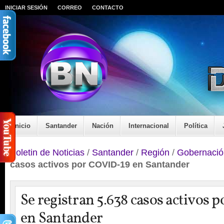
INICIAR SESIÓN
CORREO
CONTACTO
Inicio
Santander
Nación
Internacional
Política
Boletin de Noticias
/
Santander
/
Región
/
Gobernació
casos activos por COVID-19 en Santander
Se registran 5.638 casos activos
en Santander