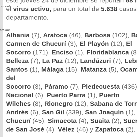
este jueves 24 de diciembre se reportan
58
com.co/wp-
el
virus activo,
para un total de
5.638
casos
departamento.
com.co/wp-
Albania
(7),
Aratoca
(46),
Barbosa
(102),
B
Carmen de Chucurí
(3),
El Playón
(12),
El
Socorro
(171),
Enciso
(1),
Floridablanca
(
Belleza
(7),
La Paz
(12),
Landázuri
(7),
Leb
Santos
(1),
Málaga
(15),
Matanza
(5),
Ocam
.com.co/wp-
del
Socorro
(3),
Páramo
(7),
Piedecuesta
(436)
Nacional
(6),
Puerto Parra
(1),
Puerto
Wilches
(8),
Rionegro
(12),
Sabana de Tor
.com.co/wp-
Andrés
(6),
San Gil
(339),
San Joaquín
(1)
Chucurí
(45),
Simacota
(4),
Suaita
(2),
Suc
de San José
(4),
Vélez
(46) y
Zapatoca
(2).