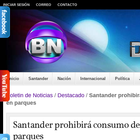
INICIAR SESIÓN
CORREO
CONTACTO
Inicio
Santander
Nación
Internacional
Política
Boletin de Noticias
/
Destacado
/
Santander prohibi
en parques
Santander prohibirá consumo de
parques