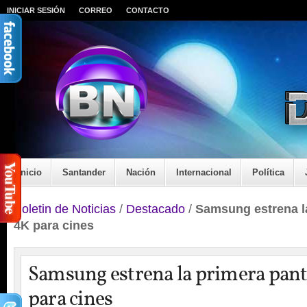
INICIAR SESIÓN
CORREO
CONTACTO
Inicio
Santander
Nación
Internacional
Política
Boletin de Noticias
/
Destacado
/
Samsung estrena l
4K para cines
Samsung estrena la primera pan
para cines