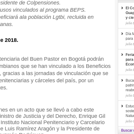
residente de Colpensiones.
El C
clusos vinculados al programa BEPS.
Guap
ficiará ala población Lgtbi, recluida en
y ci
julio 
ianas.
Día M
para 
de 2018.
julio 
Feri
tenciaria del Buen Pastor en Bogotá podrán
para
Econ
ombianos que se han vinculado a los Beneficios
julio 
gracias a las jornadas de vinculación que se
nitenciarias y cárceles del país, por un
Buca
patri
tes.
reab
julio 
Estud
nes en un acto que se llevó a cabo este
soste
nistro de Justicia y del Derecho, Enrique Gil
Natu
julio
 Instituto Nacional Penitenciario y Carcelario
ge Luis Ramírez Aragón y la Presidente de
Buscar 