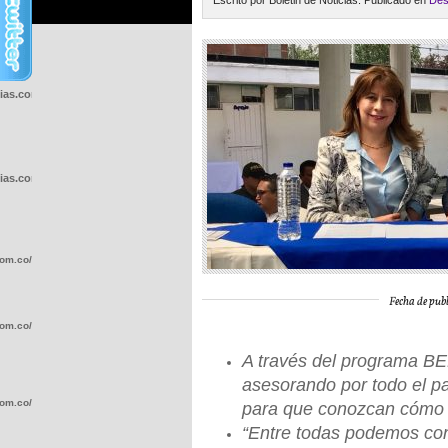
Escrito por Boletin de Noticias. Publicado en
Des
cias.com.co/wp-
cias.com.co/wp-
com.co/wp-
Fecha de publ
com.co/wp-
A través del programa BE
asesorando por todo el pa
com.co/wp-
para que conozcan cómo p
“Entre todas podemos cons