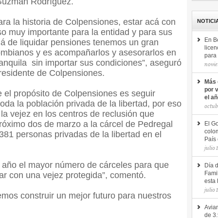
 Guzmán Rodríguez.
ra la historia de Colpensiones, estar acá con
NOTICI
so muy importante para la entidad y para sus
En B
llá de liquidar pensiones tenemos un gran
licen
ombianos y es acompañarlos y asesorarlos en
para 
ranquila sin importar sus condiciones”, aseguró
novie
esidente de Colpensiones.
Más 
por 
 el propósito de Colpensiones es seguir
el a
da la población privada de la libertad, por eso
octub
 la vejez en los centros de reclusión que
 próximo dos de marzo a la cárcel de Pedregal
El Go
colom
381 personas privadas de la libertad en el
País 
julio 
 año el mayor número de cárceles para que
Día 
r con una vejez protegida”, comentó.
Famil
esta 
julio 
mos construir un mejor futuro para nuestros
Avian
de 3