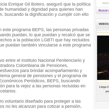
marzo
ticia Enrique Gil Botero, aseguró que la política
n de humanidad y dignidad para quienes han
Buscar 
n, buscando la dignificación y cumplir con ello
VIDEOS
on este programa BEPS, las personas privadas
 cuando puedan, lo que puedan y recalcó que se
rechos a la población LGBTI que hay recluidos
 que puedan también vincularse a este programa
vo entre el Instituto Nacional Penitenciario y
nistradora Colombiana de Pensiones,
 esfuerzos para brindar acompañamiento y
istema general de pensiones y el programa de
s Económicos Periódicos, BEPS, buscando
ión para la vejez a las personas recluidas en
Llega C
celarios.
po
 voluntario diseñado para proteger a las
s no les alcanzan para cotizar a pensión,