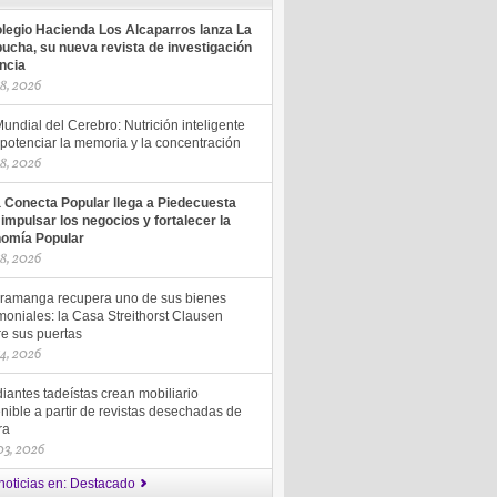
olegio Hacienda Los Alcaparros lanza La
ucha, su nueva revista de investigación
encia
18, 2026
undial del Cerebro: Nutrición inteligente
potenciar la memoria y la concentración
18, 2026
a Conecta Popular llega a Piedecuesta
 impulsar los negocios y fortalecer la
omía Popular
18, 2026
ramanga recupera uno de sus bienes
moniales: la Casa Streithorst Clausen
re sus puertas
14, 2026
iantes tadeístas crean mobiliario
nible a partir de revistas desechadas de
ra
 03, 2026
noticias en: Destacado