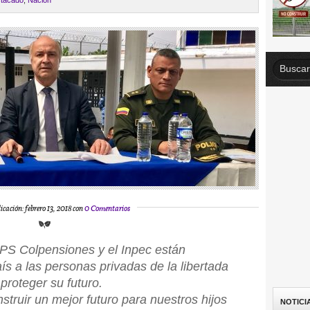
tacado
,
Nación
icación: febrero 13, 2018 con
0 Comentarios
PS Colpensiones y el Inpec están
ís a las personas privadas de la libertada
roteger su futuro.
truir un mejor futuro para nuestros hijos
NOTICI