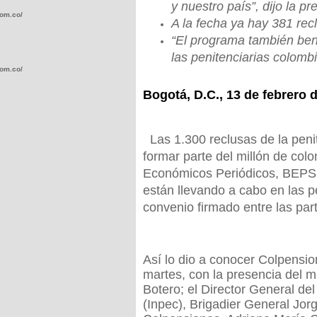
y nuestro país”, dijo la p
com.co/wp-
A la fecha ya hay 381 re
“El programa también bene
las penitenciarias colomb
com.co/wp-
Bogotá, D.C., 13 de febrero 
Las 1.300 reclusas de la peni
formar parte del millón de col
.com.co/wp-
Económicos Periódicos, BEPS, 
están llevando a cabo en las pe
convenio firmado entre las par
.com.co/wp-
Así lo dio a conocer Colpensio
martes, con la presencia del mi
Botero; el Director General del
(Inpec), Brigadier General Jor