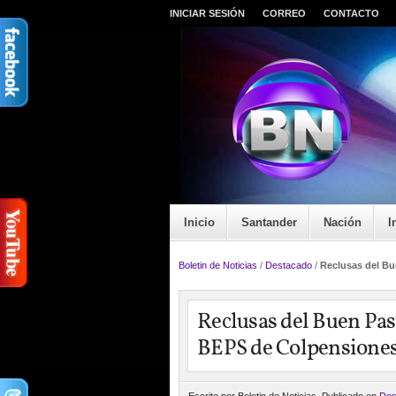
INICIAR SESIÓN
CORREO
CONTACTO
Inicio
Santander
Nación
I
Boletin de Noticias
/
Destacado
/
Reclusas del Bu
Reclusas del Buen Pas
BEPS de Colpensione