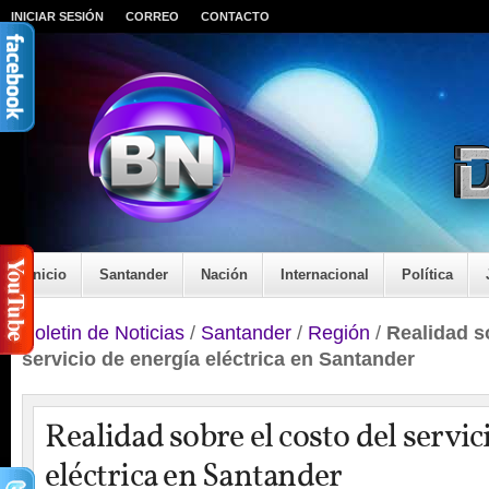
INICIAR SESIÓN
CORREO
CONTACTO
Inicio
Santander
Nación
Internacional
Política
Boletin de Noticias
/
Santander
/
Región
/
Realidad s
servicio de energía eléctrica en Santander
Realidad sobre el costo del servic
eléctrica en Santander