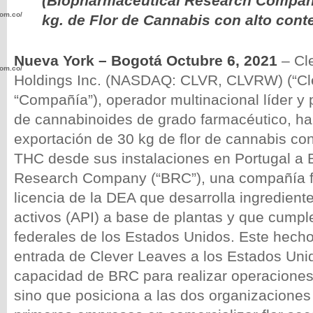
(Biopharmaceutical Research Compan
com.co/wp-
kg. de Flor de Cannabis con alto cont
Nueva York – Bogotá Octubre 6, 2021
– Cl
com.co/wp-
Holdings Inc. (NASDAQ: CLVR, CLVRW) (“Cle
“Compañía”), operador multinacional líder y 
de cannabinoides de grado farmacéutico, ha
exportación de 30 kg de flor de cannabis con
THC desde sus instalaciones en Portugal a 
.com.co/wp-
Research Company (“BRC”), una compañía f
licencia de la DEA que desarrolla ingredient
activos (API) a base de plantas y que cumpl
federales de los Estados Unidos. Este hecho 
.com.co/wp-
entrada de Clever Leaves a los Estados Unid
capacidad de BRC para realizar operaciones 
sino que posiciona a las dos organizaciones