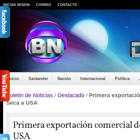
INICIAR SESIÓN
CORREO
CONTACTO
Inicio
Santander
Nación
Internacional
Política
Boletin de Noticias
/
Destacado
/
Primera exportació
Seca a USA
Primera exportación comercial de
USA