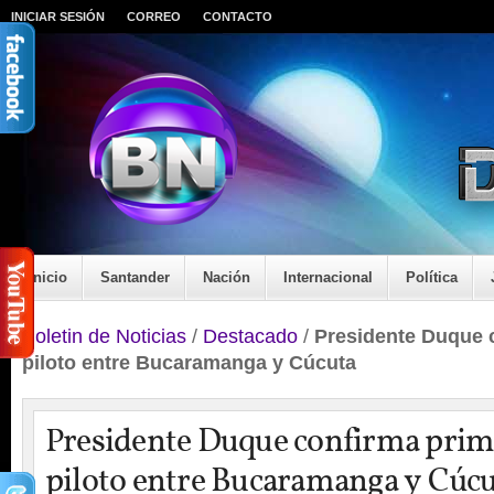
INICIAR SESIÓN
CORREO
CONTACTO
Inicio
Santander
Nación
Internacional
Política
Boletin de Noticias
/
Destacado
/
Presidente Duque 
piloto entre Bucaramanga y Cúcuta
Presidente Duque confirma prim
piloto entre Bucaramanga y Cúc