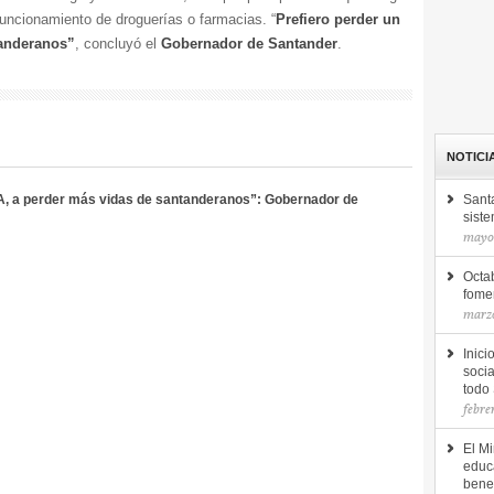
funcionamiento de droguerías o farmacias. “
Prefiero perder un
tanderanos”
, concluyó el
Gobernador de Santander
.
NOTICI
IVA, a perder más vidas de santanderanos”: Gobernador de
Sant
siste
mayo 
Octab
fomen
marzo
Inici
socia
todo
febre
El Mi
educ
bene