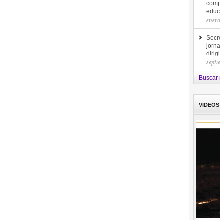
comp
educa
enero
Secre
jorna
diri
septi
Buscar 
VIDEOS