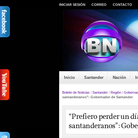
INICIAR SESIÓN
CORREO
CONTACTO
Inicio
Santander
Nación
I
Boletin de Noticias
/
Santander
/
Región
/
Gobernac
santanderanos”: Gobernador de Santander
“Prefiero perder un dí
santanderanos”: Gobe