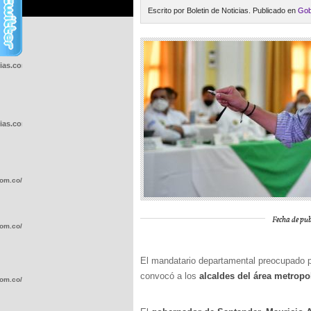
Escrito por Boletin de Noticias. Publicado en
Gob
cias.com.co/wp-
cias.com.co/wp-
com.co/wp-
Fecha de pub
com.co/wp-
El mandatario departamental preocupado p
convocó a los
alcaldes del área metropo
com.co/wp-