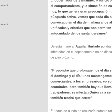
El
gobernador de Santander, Mauricio A
com.co/wp-
el comportamiento, y la situación de co
hoy, lo que genera gran preocupación, 
búsqueda activa, vemos que cada día s
convocado en el día de mañana a los al
com.co/wp-
unificadas y criterios que nos permitan
autocuidado de los santandereanos”
.
De esta manera,
Aguilar Hurtado
pondrá 
infectadas en el departamento no se dispare
.com.co/wp-
de julio próximo.
“Propondré que prolonguemos el día sáb
el domingo y el día lunes mantengamos
comerciantes, a los empresarios: yo s
.com.co/wp-
económica, pero también hay que lleva
trabajadores, se infecta ¿Quién va a s
también tendrá que cerrar”
.
El toque de queda se realizaría durante t