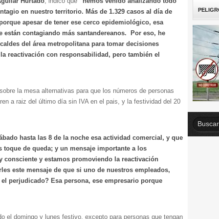
guilar Hurtado
, indicó que
“hemos venido analizando todo
PELIGR
ntagio en nuestro territorio. Más de 1.329 casos al día de
porque apesar de tener ese cerco epidemiológico, esa
e están contagiando más santandereanos. Por eso, he
caldes del área metropolitana para tomar decisiones
 la reactivación con responsabilidad, pero también el
sobre la mesa alternativas para que los números de personas
n a raiz del último día sin IVA en el pais, y la festividad del 20
ado hasta las 8 de la noche esa actividad comercial, y que
 toque de queda; y un mensaje importante a los
oy consciente y estamos promoviendo la reactivación
rles este mensaje de que si uno de nuestros empleados,
er el perjudicado? Esa persona, ese empresario porque
odo el domingo y lunes festivo, excepto para personas que tengan