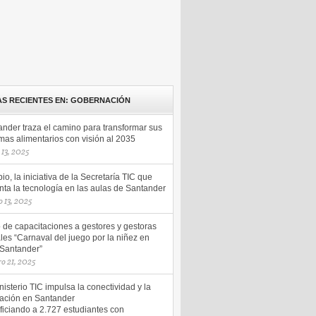
AS RECIENTES EN: GOBERNACIÓN
ander traza el camino para transformar sus
mas alimentarios con visión al 2035
13, 2025
io, la iniciativa de la Secretaría TIC que
ta la tecnología en las aulas de Santander
 13, 2025
o de capacitaciones a gestores y gestoras
les “Carnaval del juego por la niñez en
 Santander”
ro 21, 2025
nisterio TIC impulsa la conectividad y la
ación en Santander
ficiando a 2.727 estudiantes con