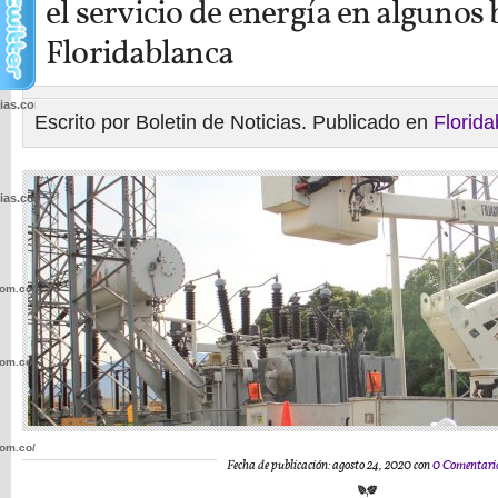
el servicio de energía en algunos 
Floridablanca
cias.com.co/wp-
Escrito por Boletin de Noticias. Publicado en
Florid
cias.com.co/wp-
com.co/wp-
com.co/wp-
com.co/wp-
Fecha de publicación: agosto 24, 2020 con
0 Comentari