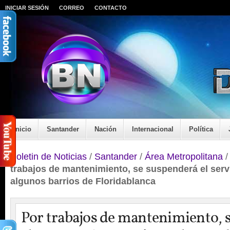
INICIAR SESIÓN
CORREO
CONTACTO
Inicio
Santander
Nación
Internacional
Política
Boletin de Noticias
/
Santander
/
Área Metropolitana
trabajos de mantenimiento, se suspenderá el serv
algunos barrios de Floridablanca
Por trabajos de mantenimiento, 