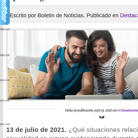
Escrito por Boletin de Noticias. Publicado en
Destac
cias.com.co/wp-
cias.com.co/wp-
com.co/wp-
com.co/wp-
Fecha de publicación: julio 13, 2021 con
0 Comentario
com.co/wp-
13 de julio de 2021.
¿Qué situaciones relac