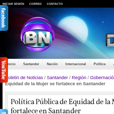
INICIAR SESIÓN
CORREO
CONTACTO
Inicio
Santander
Nación
Internacional
Política
Boletin de Noticias
/
Santander
/
Región
/
Gobernació
Equidad de la Mujer se fortalece en Santander
Política Pública de Equidad de la
fortalece en Santander