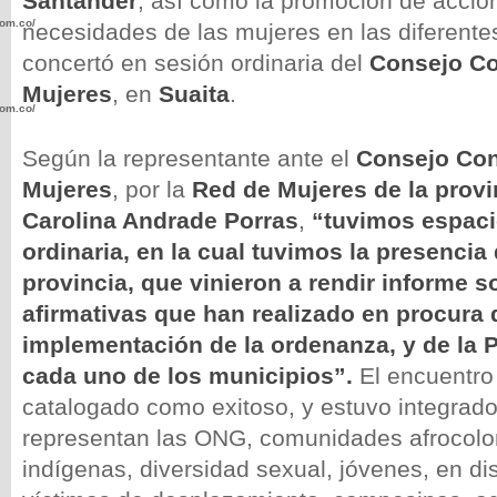
Santander
, así como la promoción de accio
com.co/wp-
necesidades de las mujeres en las diferentes
concertó en sesión ordinaria del
Consejo Co
Mujeres
, en
Suaita
.
com.co/wp-
Según la representante ante el
Consejo Con
Mujeres
, por la
Red de Mujeres de la prov
Carolina Andrade Porras
,
“tuvimos espaci
ordinaria, en la cual tuvimos la presencia 
.com.co/wp-
provincia, que vinieron a rendir informe s
afirmativas que han realizado en procura 
implementación de la ordenanza, y de la P
cada uno de los municipios”.
El encuentro 
.com.co/wp-
catalogado como exitoso, y estuvo integrado
representan las ONG, comunidades afrocol
indígenas, diversidad sexual, jóvenes, en d