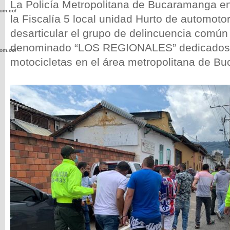
La Policía Metropolitana de Bucaramanga e
com.co/wp-
la Fiscalía 5 local unidad Hurto de automotor
desarticular el grupo de delincuencia común
denominado “LOS REGIONALES” dedicados a
com.co/wp-
motocicletas en el área metropolitana de B
.com.co/wp-
.com.co/wp-