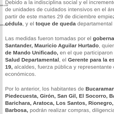
Debido a la indisciplina social y el incremen
com.co/wp-
de unidades de cuidados intensivos en el ár
partir de este martes 29 de diciembre empiez
cédula
, y el
toque de queda
departamental 
com.co/wp-
Las medidas fueron tomadas por el
goberna
Santander,
Mauricio Aguilar Hurtado
, quie
de Mando Unificado,
en el que participaron
.com.co/wp-
Salud Departamental
, el
Gerente para la e
19,
alcaldes, fuerza pública y representante
económicos.
Por lo anterior, los habitantes de
Bucaramang
.com.co/wp-
Piedecuesta, Girón, San Gil, El Socorro, 
Barichara, Aratoca, Los Santos, Rionegro,
Barbosa,
podrán realizar compras, diligenci