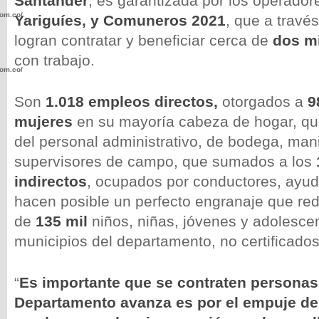
Santander
, es garantizada por los operador
com.co/wp-
Yariguíes, y Comuneros 2021
, que a travé
logran contratar y beneficiar cerca de
dos m
con trabajo.
com.co/wp-
Son
1.018 empleos directos,
otorgados a
9
mujeres
en su mayoría
cabeza de hogar, qu
del personal administrativo, de bodega, man
supervisores de campo, que sumados a los
.com.co/wp-
indirectos
, ocupados por conductores, ayud
hacen posible un perfecto engranaje que re
de
135 mil
niños, niñas, jóvenes y adolesce
municipios del departamento, no certificado
.com.co/wp-
“
Es importante que se contraten personas l
Departamento avanza es por el empuje de 