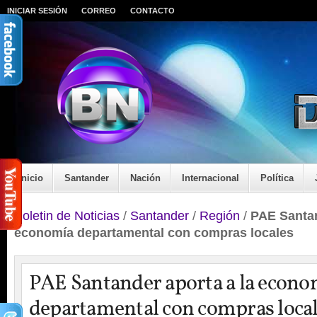
INICIAR SESIÓN
CORREO
CONTACTO
Inicio
Santander
Nación
Internacional
Política
Boletin de Noticias
/
Santander
/
Región
/
PAE Santan
economía departamental con compras locales
PAE Santander aporta a la econo
departamental con compras loca