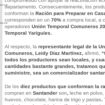
comprometido con apoyar la reactivación ec
com.co/wp-
departamento. Consecuentemente, los prod
conforman la
Ración para Preparar en Cas
corresponden en un
70%
a compra local, a 
com.co/wp-
operadores
Unión Temporal Comuneros 20
Temporal Yariguíes.
Al respecto, la
representante legal de la U
Comuneros, Leidy Díaz Martínez,
afirmó,
“
.com.co/wp-
todos los productores sean locales, y cu
cantidades bastante grandes, tratamos qu
suministre, sea un comercializador santa
.com.co/wp-
De los
diez productos que conforman la r
compran en
Santander
son
,
leche en polvo,
huevos, chocolate, harina de trigo y pastas
.