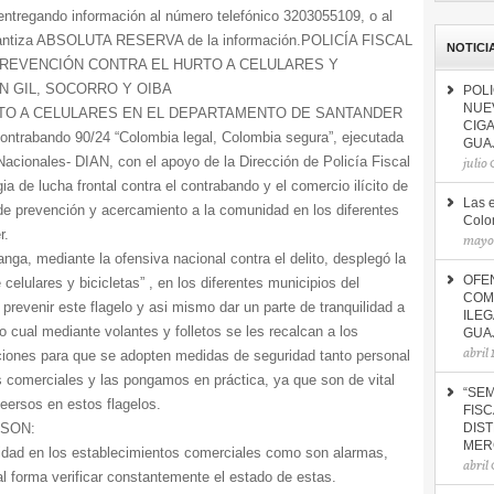
ntregando información al número telefónico 3203055109, o al
garantiza ABSOLUTA RESERVA de la información.POLICÍA FISCAL
NOTICI
REVENCIÓN CONTRA EL HURTO A CELULARES Y
N GIL, SOCORRO Y OIBA
POLI
NUE
TO A CELULARES EN EL DEPARTAMENTO DE SANTANDER
CIG
ontrabando 90/24 “Colombia legal, Colombia segura”, ejecutada
GUA
acionales- DIAN, con el apoyo de la Dirección de Policía Fiscal
julio
a de lucha frontal contra el contrabando y el comercio ilícito de
Las 
s de prevención y acercamiento a la comunidad en los diferentes
Colo
r.
mayo 
ga, mediante la ofensiva nacional contra el delito, desplegó la
OFE
elulares y bicicletas” , en los diferentes municipios del
COM
prevenir este flagelo y asi mismo dar un parte de tranquilidad a
ILE
o cual mediante volantes y folletos se les recalcan a los
GUA
abril
iones para que se adopten medidas de seguridad tanto personal
 comerciales y las pongamos en práctica, ya que son de vital
“SEM
eersos en estos flagelos.
FISC
SON:
DIST
MER
ridad en los establecimientos comerciales como son alarmas,
abril
al forma verificar constantemente el estado de estas.