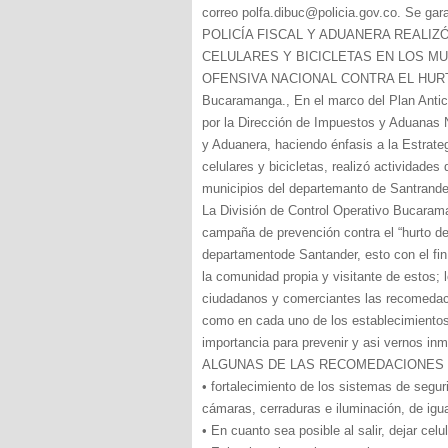
correo polfa.dibuc@policia.gov.co. Se g
POLICÍA FISCAL Y ADUANERA REALI
CELULARES Y BICICLETAS EN LOS MU
OFENSIVA NACIONAL CONTRA EL HUR
Bucaramanga., En el marco del Plan Antic
por la Dirección de Impuestos y Aduanas N
y Aduanera, haciendo énfasis a la Estrategi
celulares y bicicletas, realizó actividade
municipios del departemanto de Santrande
La División de Control Operativo Bucaraman
campaña de prevención contra el “hurto de c
departamentode Santander, esto con el fin 
la comunidad propia y visitante de estos; l
ciudadanos y comerciantes las recomedac
como en cada uno de los establecimientos
importancia para prevenir y asi vernos inm
ALGUNAS DE LAS RECOMEDACIONES 
• fortalecimiento de los sistemas de segu
cámaras, cerraduras e iluminación, de igu
• En cuanto sea posible al salir, dejar cel