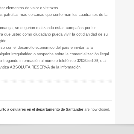
.
rtar elementos de valor o vistozos.
las patrullas más cercanas que conforman los cuadrantes de la
ramanga, se segurian realizando estas campañas por los
ra que usted como ciudadano pueda vivir la cotidianidad de su
gido.
con el desarrollo económico del país e invitan a la
quier irregularidad o sospecha sobre la comercialización ilegal
ntregando información al número telefónico 3203055109, o al
arantiza ABSOLUTA RESERVA de la información.
hurto a celulares en el departamento de Santander
are now closed.