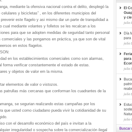
r.
ga, mediante la ofensiva nacional contra el delito, desplegó la
El C
elulares y bicicletas” , en los diferentes municipios del
Guap
y ci
prevenir este flagelo y asi mismo dar un parte de tranquilidad a
julio 
o cual mediante volantes y folletos se les recalcan a los
iones para que se adopten medidas de seguridad tanto personal
Día M
para 
 comerciales y las pongamos en práctica, ya que son de vital
julio 
eersos en estos flagelos.
SON:
Feri
ridad en los establecimientos comerciales como son alarmas,
para
Econ
al forma verificar constantemente el estado de estas.
julio 
ulares y objetos de valor em la misma.
.
Buca
rtar elementos de valor o vistozos.
patri
reab
las patrullas más cercanas que conforman los cuadrantes de la
julio 
ramanga, se segurian realizando estas campañas por los
Estud
soste
ra que usted como ciudadano pueda vivir la cotidianidad de su
Natu
gido.
julio
con el desarrollo económico del país e invitan a la
Buscar 
quier irregularidad o sospecha sobre la comercialización ilegal