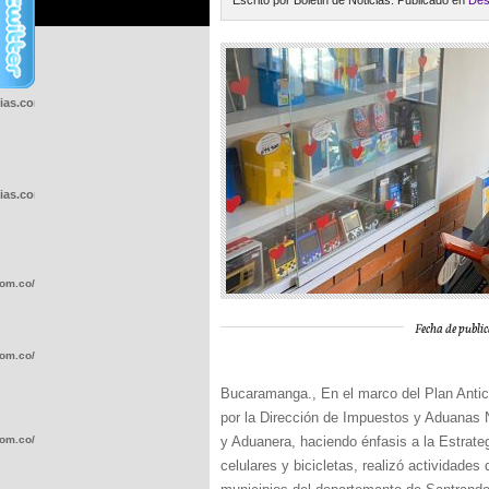
Escrito por Boletin de Noticias. Publicado en
Des
cias.com.co/wp-
cias.com.co/wp-
com.co/wp-
Fecha de public
com.co/wp-
Bucaramanga., En el marco del Plan Antic
por la Dirección de Impuestos y Aduanas N
com.co/wp-
y Aduanera, haciendo énfasis a la Estrategi
celulares y bicicletas, realizó actividade