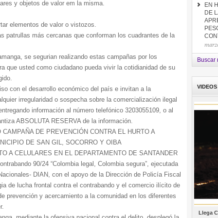
ulares y objetos de valor em la misma.
EN 
DE L
.
APR
rtar elementos de valor o vistozos.
PES
las patrullas más cercanas que conforman los cuadrantes de la
CON
marzo
ramanga, se segurian realizando estas campañas por los
Buscar n
ra que usted como ciudadano pueda vivir la cotidianidad de su
gido.
VIDEOS
con el desarrollo económico del país e invitan a la
quier irregularidad o sospecha sobre la comercialización ilegal
ntregando información al número telefónico 3203055109, o al
arantiza ABSOLUTA RESERVA de la información.
ZÓ CAMPAÑA DE PREVENCIÓN CONTRA EL HURTO A
NICIPIO DE SAN GIL, SOCORRO Y OIBA
TO A CELULARES EN EL DEPARTAMENTO DE SANTANDER
ontrabando 90/24 “Colombia legal, Colombia segura”, ejecutada
acionales- DIAN, con el apoyo de la Dirección de Policía Fiscal
a de lucha frontal contra el contrabando y el comercio ilícito de
s de prevención y acercamiento a la comunidad en los diferentes
r.
Llega C
ga, mediante la ofensiva nacional contra el delito, desplegó la