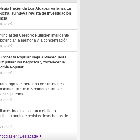
olegio Hacienda Los Alcaparros lanza La
ucha, su nueva revista de investigación
encia
18, 2026
undial del Cerebro: Nutrición inteligente
potenciar la memoria y la concentración
18, 2026
a Conecta Popular llega a Piedecuesta
 impulsar los negocios y fortalecer la
omía Popular
18, 2026
ramanga recupera uno de sus bienes
moniales: la Casa Streithorst Clausen
re sus puertas
14, 2026
iantes tadeístas crean mobiliario
nible a partir de revistas desechadas de
ra
 03, 2026
noticias en: Destacado