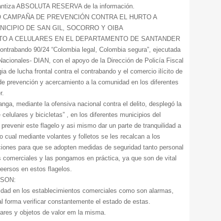
arantiza ABSOLUTA RESERVA de la información.
ZÓ CAMPAÑA DE PREVENCIÓN CONTRA EL HURTO A
NICIPIO DE SAN GIL, SOCORRO Y OIBA
TO A CELULARES EN EL DEPARTAMENTO DE SANTANDER
ontrabando 90/24 “Colombia legal, Colombia segura”, ejecutada
acionales- DIAN, con el apoyo de la Dirección de Policía Fiscal
a de lucha frontal contra el contrabando y el comercio ilícito de
s de prevención y acercamiento a la comunidad en los diferentes
r.
ga, mediante la ofensiva nacional contra el delito, desplegó la
elulares y bicicletas” , en los diferentes municipios del
prevenir este flagelo y asi mismo dar un parte de tranquilidad a
o cual mediante volantes y folletos se les recalcan a los
iones para que se adopten medidas de seguridad tanto personal
 comerciales y las pongamos en práctica, ya que son de vital
eersos en estos flagelos.
SON:
ridad en los establecimientos comerciales como son alarmas,
al forma verificar constantemente el estado de estas.
ulares y objetos de valor em la misma.