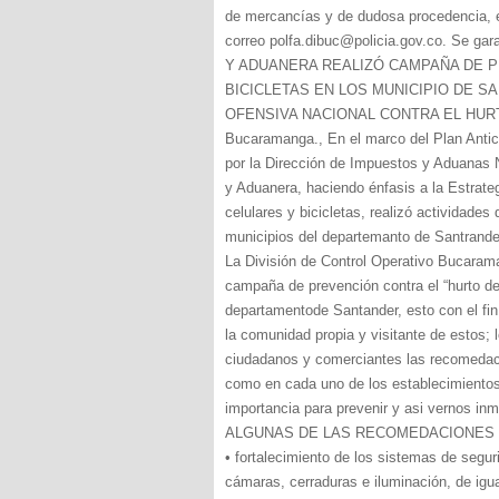
de mercancías y de dudosa procedencia, e
correo polfa.dibuc@policia.gov.co. Se 
Y ADUANERA REALIZÓ CAMPAÑA DE P
BICICLETAS EN LOS MUNICIPIO DE SA
OFENSIVA NACIONAL CONTRA EL HUR
Bucaramanga., En el marco del Plan Antic
por la Dirección de Impuestos y Aduanas N
y Aduanera, haciendo énfasis a la Estrategi
celulares y bicicletas, realizó actividade
municipios del departemanto de Santrande
La División de Control Operativo Bucaraman
campaña de prevención contra el “hurto de c
departamentode Santander, esto con el fin 
la comunidad propia y visitante de estos; l
ciudadanos y comerciantes las recomedac
como en cada uno de los establecimientos
importancia para prevenir y asi vernos inm
ALGUNAS DE LAS RECOMEDACIONES 
• fortalecimiento de los sistemas de segu
cámaras, cerraduras e iluminación, de igu