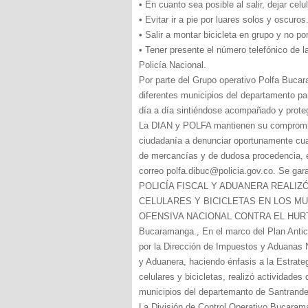
• En cuanto sea posible al salir, dejar cel
• Evitar ir a pie por luares solos y oscuros
• Salir a montar bicicleta en grupo y no po
• Tener presente el número telefónico de 
Policía Nacional.
Por parte del Grupo operativo Polfa Buca
diferentes municipios del departamento pa
día a día sintiéndose acompañado y prote
La DIAN y POLFA mantienen su compromiso 
ciudadanía a denunciar oportunamente cual
de mercancías y de dudosa procedencia, e
correo polfa.dibuc@policia.gov.co. Se g
POLICÍA FISCAL Y ADUANERA REALI
CELULARES Y BICICLETAS EN LOS MU
OFENSIVA NACIONAL CONTRA EL HUR
Bucaramanga., En el marco del Plan Antic
por la Dirección de Impuestos y Aduanas N
y Aduanera, haciendo énfasis a la Estrategi
celulares y bicicletas, realizó actividade
municipios del departemanto de Santrande
La División de Control Operativo Bucaraman