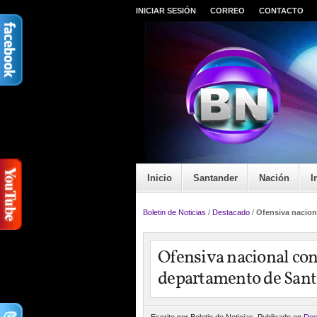
INICIAR SESIÓN
CORREO
CONTACTO
Inicio
Santander
Nación
I
Boletin de Noticias
/
Destacado
/
Ofensiva naciona
Ofensiva nacional cont
departamento de San