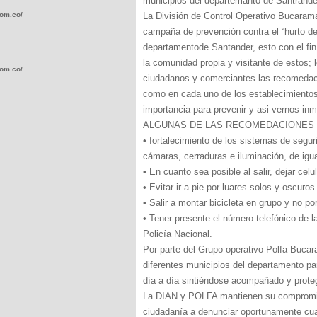
municipios del departemanto de Santrande
com.co/wp-
La División de Control Operativo Bucaraman
campaña de prevención contra el “hurto de c
departamentode Santander, esto con el fin 
la comunidad propia y visitante de estos; l
com.co/wp-
ciudadanos y comerciantes las recomedac
como en cada uno de los establecimientos
importancia para prevenir y asi vernos inm
ALGUNAS DE LAS RECOMEDACIONES 
• fortalecimiento de los sistemas de segu
cámaras, cerraduras e iluminación, de igu
.com.co/wp-
• En cuanto sea posible al salir, dejar cel
• Evitar ir a pie por luares solos y oscuros
• Salir a montar bicicleta en grupo y no po
• Tener presente el número telefónico de 
Policía Nacional.
.com.co/wp-
Por parte del Grupo operativo Polfa Buca
diferentes municipios del departamento pa
día a día sintiéndose acompañado y prote
La DIAN y POLFA mantienen su compromiso 
ciudadanía a denunciar oportunamente cual