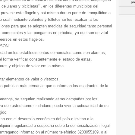
po
elulares y bicicletas” , en los diferentes municipios del
prevenir este flagelo y asi mismo dar un parte de tranquilidad a
o cual mediante volantes y folletos se les recalcan a los
iones para que se adopten medidas de seguridad tanto personal
 comerciales y las pongamos en práctica, ya que son de vital
eersos en estos flagelos.
SON:
ridad en los establecimientos comerciales como son alarmas,
al forma verificar constantemente el estado de estas.
ulares y objetos de valor em la misma.
.
rtar elementos de valor o vistozos.
las patrullas más cercanas que conforman los cuadrantes de la
ramanga, se segurian realizando estas campañas por los
ra que usted como ciudadano pueda vivir la cotidianidad de su
gido.
con el desarrollo económico del país e invitan a la
quier irregularidad o sospecha sobre la comercialización ilegal
ntregando información al número telefónico 3203055109, o al