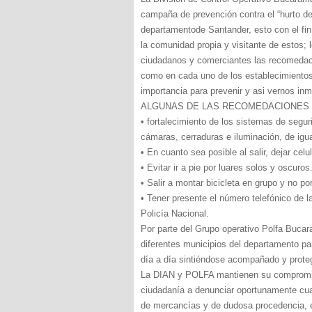
campaña de prevención contra el “hurto de c
departamentode Santander, esto con el fin 
la comunidad propia y visitante de estos; l
ciudadanos y comerciantes las recomedac
como en cada uno de los establecimientos
importancia para prevenir y asi vernos inm
ALGUNAS DE LAS RECOMEDACIONES 
• fortalecimiento de los sistemas de segu
cámaras, cerraduras e iluminación, de igu
• En cuanto sea posible al salir, dejar cel
• Evitar ir a pie por luares solos y oscuros
• Salir a montar bicicleta en grupo y no po
• Tener presente el número telefónico de 
Policía Nacional.
Por parte del Grupo operativo Polfa Buca
diferentes municipios del departamento pa
día a día sintiéndose acompañado y prote
La DIAN y POLFA mantienen su compromiso 
ciudadanía a denunciar oportunamente cual
de mercancías y de dudosa procedencia, e