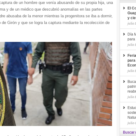
captura de un hombre que venía abusando de su propia hija, una
El C
ctima y de un médico que descubrió anomalías en las partes
Guap
adre abusaba de la menor mientras la progenitora se iba a dormir,
y ci
 de Girón y que se logra la captura mediante la recolección de
julio 
Día M
para 
julio 
Feri
para
Econ
julio 
Buca
patri
reab
julio 
Estud
soste
Natu
julio
Buscar 