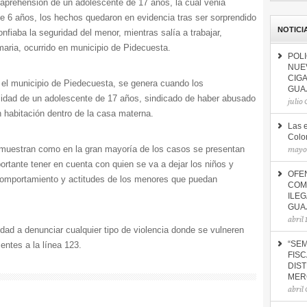
aprehensión de un adolescente de 17 años, la cual venia
e 6 años, los hechos quedaron en evidencia tras ser sorprendido
NOTICI
nfiaba la seguridad del menor, mientras salía a trabajar,
maria, ocurrido en municipio de Pidecuesta.
POLI
NUE
CIG
 el municipio de Piedecuesta, se genera cuando los
GUA
ilidad de un adolescente de 17 años, sindicado de haber abusado
julio
habitación dentro de la casa materna.
Las 
Colo
s muestran como en la gran mayoría de los casos se presentan
mayo 
ortante tener en cuenta con quien se va a dejar los niños y
OFE
omportamiento y actitudes de los menores que puedan
COM
ILE
GUA
abril
idad a denunciar cualquier tipo de violencia donde se vulneren
entes a la línea 123.
“SEM
FISC
DIST
MER
abril