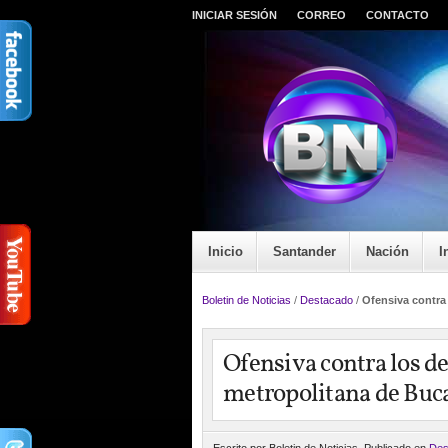
INICIAR SESIÓN
CORREO
CONTACTO
Inicio
Santander
Nación
I
Boletin de Noticias
/
Destacado
/
Ofensiva contra
Ofensiva contra los de
metropolitana de Bu