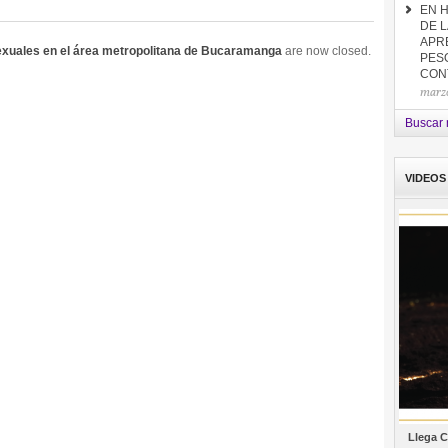
EN 
DE L
APR
sexuales en el área metropolitana de Bucaramanga
are now closed.
PES
CON
marzo
Buscar n
VIDEOS
Llega C