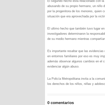
El segundo hecho está relacionado con la 
abusando de su propio hermano, un niño d
por la progenitora de los menores, quien co
situación que era aprovechada por la victi
El ultimo hecho que también tuvo lugar en
investigadores determinaron la responsab
de su medio hermano mientras compartían 
Es importante resaltar que las evidencia
en entornos familiares por eso es muy imp
además observar algunos cambios en el c
evidenciar algún abuso.
La Policía Metropolitana invita a la comun
los derechos de los niños, niñas y adolesc
0 comentarios