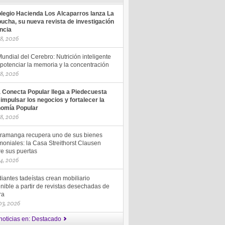
olegio Hacienda Los Alcaparros lanza La
ucha, su nueva revista de investigación
encia
18, 2026
undial del Cerebro: Nutrición inteligente
potenciar la memoria y la concentración
18, 2026
a Conecta Popular llega a Piedecuesta
 impulsar los negocios y fortalecer la
omía Popular
18, 2026
ramanga recupera uno de sus bienes
moniales: la Casa Streithorst Clausen
re sus puertas
14, 2026
iantes tadeístas crean mobiliario
nible a partir de revistas desechadas de
ra
 03, 2026
noticias en: Destacado