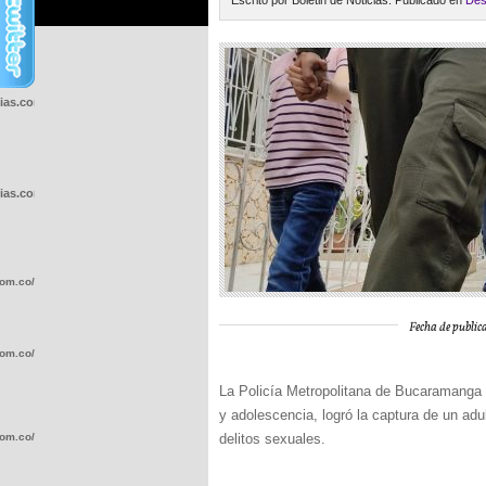
Escrito por Boletin de Noticias. Publicado en
Des
cias.com.co/wp-
cias.com.co/wp-
com.co/wp-
Fecha de public
com.co/wp-
La Policía Metropolitana de Bucaramanga a
y adolescencia, logró la captura de un ad
com.co/wp-
delitos sexuales.