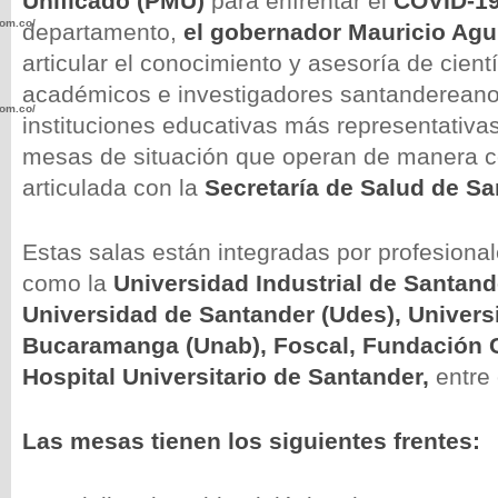
Unificado (PMU)
para enfrentar el
COVID-1
com.co/wp-
departamento,
el gobernador Mauricio Agu
articular el conocimiento y asesoría de cient
académicos e investigadores santandereano
com.co/wp-
instituciones educativas más representativas
mesas de situación que operan de manera c
articulada con la
Secretaría de Salud de S
Estas salas están integradas por profesional
.com.co/wp-
como la
Universidad Industrial de Santande
Universidad de Santander (Udes), Univer
Bucaramanga (Unab), Foscal, Fundación C
Hospital Universitario de Santander,
entre 
.com.co/wp-
Las mesas tienen los siguientes frente