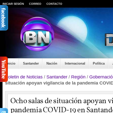
INICIAR SESIÓN
CORREO
CONTACTO
Inicio
Santander
Nación
Internacional
Política
Boletin de Noticias
/
Santander
/
Región
/
Gobernació
situación apoyan vigilancia de la pandemia COVI
Ocho salas de situación apoyan vi
pandemia COVID-19 en Santand