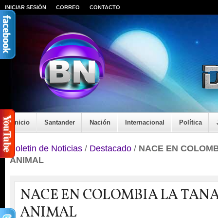
INICIAR SESIÓN
CORREO
CONTACTO
Inicio
Santander
Nación
Internacional
Política
Boletin de Noticias
/
Destacado
/
NACE EN COLOMB
ANIMAL
NACE EN COLOMBIA LA TAN
ANIMAL