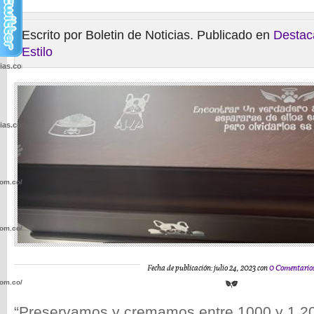
Escrito por Boletin de Noticias. Publicado en
Destac
Estilo
cias.com.co/wp-
cias.com.co/wp-
com.co/wp-
com.co/wp-
Fecha de publicación: julio 24, 2023 con
0 Comentario
com.co/wp-
“Preservamos y cremamos entre 1000 y 1.20