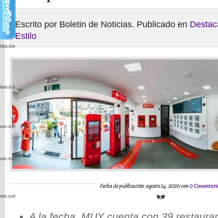
Escrito por Boletin de Noticias. Publicado en
Destac
Estilo
cias.com.co/wp-
cias.com.co/wp-
com.co/wp-
com.co/wp-
Fecha de publicación: agosto 14, 2020 con
0 Comentari
com.co/wp-
A la fecha, MUY cuenta con 39 restaura