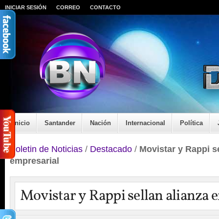
INICIAR SESIÓN
CORREO
CONTACTO
Inicio
Santander
Nación
Internacional
Política
Boletin de Noticias
/
Destacado
/
Movistar y Rappi se
empresarial
Movistar y Rappi sellan alianza 