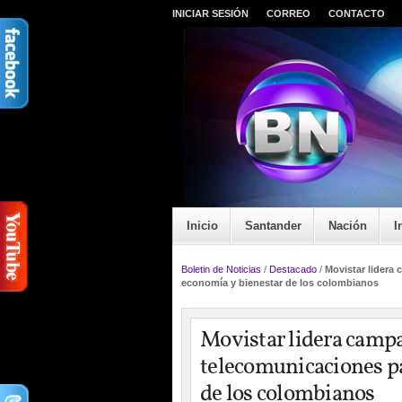
INICIAR SESIÓN
CORREO
CONTACTO
Inicio
Santander
Nación
I
Boletin de Noticias
/
Destacado
/
Movistar lidera
economía y bienestar de los colombianos
Movistar lidera campa
telecomunicaciones pa
de los colombianos