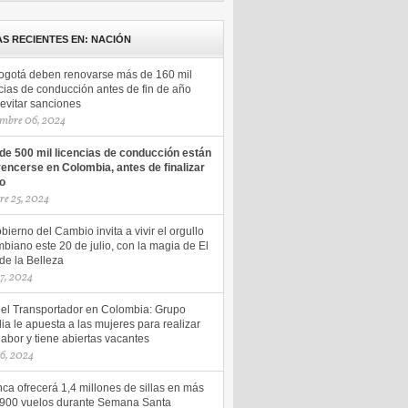
AS RECIENTES EN: NACIÓN
ogotá deben renovarse más de 160 mil
cias de conducción antes de fin de año
evitar sanciones
mbre 06, 2024
de 500 mil licencias de conducción están
vencerse en Colombia, antes de finalizar
ño
re 25, 2024
bierno del Cambio invita a vivir el orgullo
biano este 20 de julio, con la magia de El
de la Belleza
17, 2024
del Transportador en Colombia: Grupo
ia le apuesta a las mujeres para realizar
labor y tiene abiertas vacantes
16, 2024
ca ofrecerá 1,4 millones de sillas en más
.900 vuelos durante Semana Santa