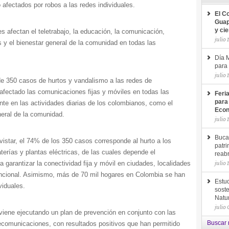
afectados por robos a las redes individuales.
El C
Guap
y ci
es afectan el teletrabajo, la educación, la comunicación,
julio 
 y el bienestar general de la comunidad en todas las
Día M
para 
julio 
e 350 casos de hurtos y vandalismo a las redes de
afectado las comunicaciones fijas y móviles en todas las
Feri
para
te en las actividades diarias de los colombianos, como el
Econ
eneral de la comunidad.
julio 
Buca
vistar, el 74% de los 350 casos corresponde al hurto a los
patri
erías y plantas eléctricas, de las cuales depende el
reab
julio 
garantizar la conectividad fija y móvil en ciudades, localidades
vencional. Asimismo, más de 70 mil hogares en Colombia se han
Estud
viduales.
soste
Natu
julio
 viene ejecutando un plan de prevención en conjunto con las
elecomunicaciones, con resultados positivos que han permitido
Buscar 