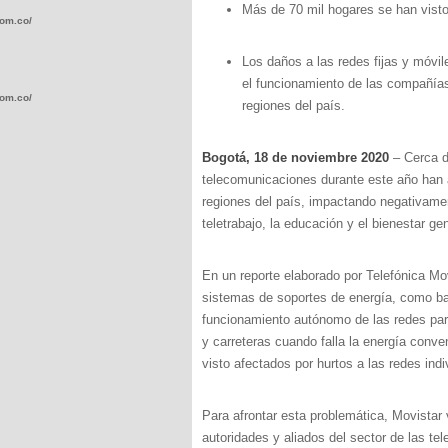
Más de 70 mil hogares se han visto 
com.co/wp-
Los daños a las redes fijas y móvil
el funcionamiento de las compañías
com.co/wp-
regiones del país.
Bogotá, 18 de noviembre 2020
– Cerca d
telecomunicaciones durante este año han 
regiones del país, impactando negativamen
teletrabajo, la educación y el bienestar g
.com.co/wp-
En un reporte elaborado por Telefónica Mo
sistemas de soportes de energía, como bat
funcionamiento autónomo de las redes para 
y carreteras cuando falla la energía con
.com.co/wp-
visto afectados por hurtos a las redes indi
Para afrontar esta problemática, Movistar
autoridades y aliados del sector de las t