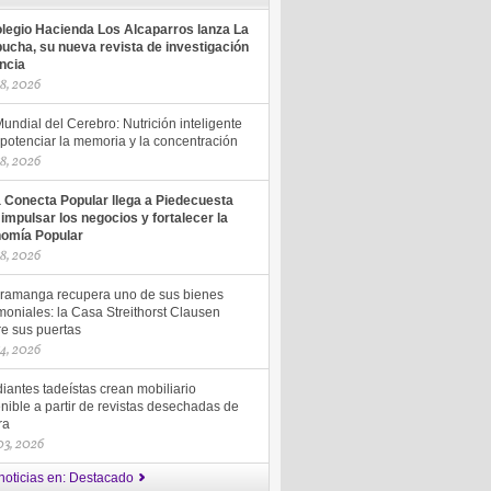
olegio Hacienda Los Alcaparros lanza La
ucha, su nueva revista de investigación
encia
18, 2026
undial del Cerebro: Nutrición inteligente
potenciar la memoria y la concentración
18, 2026
a Conecta Popular llega a Piedecuesta
 impulsar los negocios y fortalecer la
omía Popular
18, 2026
ramanga recupera uno de sus bienes
moniales: la Casa Streithorst Clausen
re sus puertas
14, 2026
iantes tadeístas crean mobiliario
nible a partir de revistas desechadas de
ra
 03, 2026
noticias en: Destacado