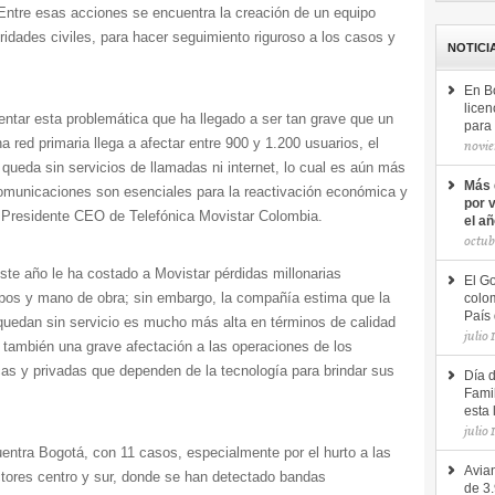
. Entre esas acciones se encuentra la creación de un equipo
toridades civiles, para hacer seguimiento riguroso a los casos y
NOTICI
En B
licen
ntar esta problemática que ha llegado a ser tan grave que un
para 
 red primaria llega a afectar entre 900 y 1.200 usuarios, el
novie
queda sin servicios de llamadas ni internet, lo cual es aún más
Más 
omunicaciones son esenciales para la reactivación económica y
por 
, Presidente CEO de Telefónica Movistar Colombia.
el a
octub
ste año le ha costado a Movistar pérdidas millonarias
El Go
ipos y mano de obra; sin embargo, la compañía estima que la
colom
País 
 quedan sin servicio es mucho más alta en términos de calidad
julio 
a también una grave afectación a las operaciones de los
cas y privadas que dependen de la tecnología para brindar sus
Día 
Famil
esta 
julio 
ntra Bogotá, con 11 casos, especialmente por el hurto a las
Avian
ectores centro y sur, donde se han detectado bandas
de 3