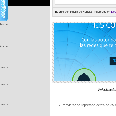
Escrito por Boletin de Noticias. Publicado en
Des
cias.com.co/wp-
cias.com.co/wp-
com.co/wp-
com.co/wp-
Fecha de public
com.co/wp-
Movistar ha reportado cerca de 350