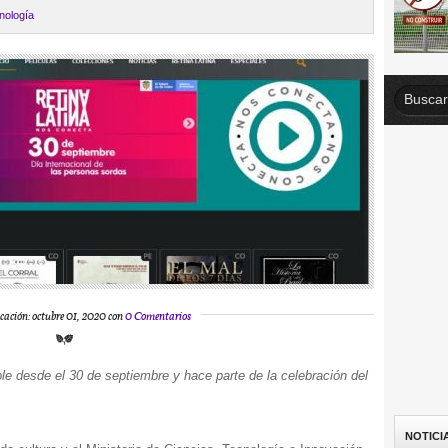
nología
cación: octubre 01, 2020 con
0 Comentarios
le desde el 30 de septiembre y hace parte de la celebración del
NOTICI