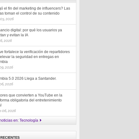
ó el fin del marketing de influencers? Las
as toman el control de su contenido
 05, 2026
ncio digital: por qué los usuarios ya
tan y evitan la IA
 16, 2026
ve fortalece la verificación de repartidores
elevar la seguridad en entregas en
mbia
 09, 2026
mbia 5.0 2026 Llega a Santander.
 06, 2026
tores que convierten a YouTube en la
forma obligatoria del entretenimiento
al
o 06, 2026
noticias en: Tecnología
 RECIENTES