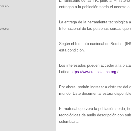
El Ministerio de las TIC junto al Ministeri
com.co/wp-
entregan a la población sorda el acceso a l
La entrega de la herramienta tecnológica 
Internacional de las personas sordas que 
com.co/wp-
Según el Instituto nacional de Sordos, 
esta condición.
Los interesados pueden acceder a la plata
.com.co/wp-
Latina
https://www.retinalatina.org
/
Por ahora, podrán ingresar a disfrutar del 
mundo. Este documental estará disponible
.com.co/wp-
El material que verá la población sorda, t
tecnológicas de audio descripción con sub
colombiana.