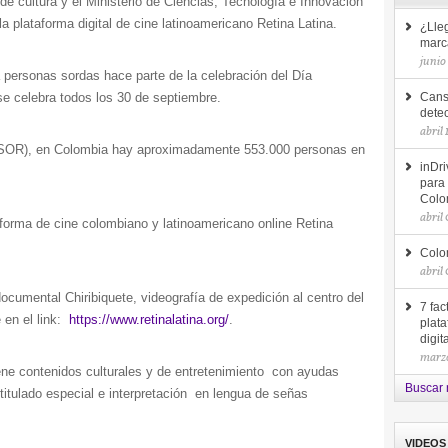
o de cultura y el Ministerio de Ciencias, Tecnología e Innovación
a plataforma digital de cine latinoamericano Retina Latina.
¿Lleg
marc
junio
a personas sordas hace parte de la celebración del Día
se celebra todos los 30 de septiembre.
Cansa
detec
abril
(INSOR), en Colombia hay aproximadamente 553.000 personas en
inDri
para 
Colo
abril
forma de cine colombiano y latinoamericano online Retina
Colo
abril
documental Chiribiquete, videografía de expedición al centro del
7 fac
 en el link:
https://www.retinalatina.org/
.
plata
digit
marz
iene contenidos culturales y de entretenimiento con ayudas
Buscar 
titulado especial e interpretación en lengua de señas
VIDEOS