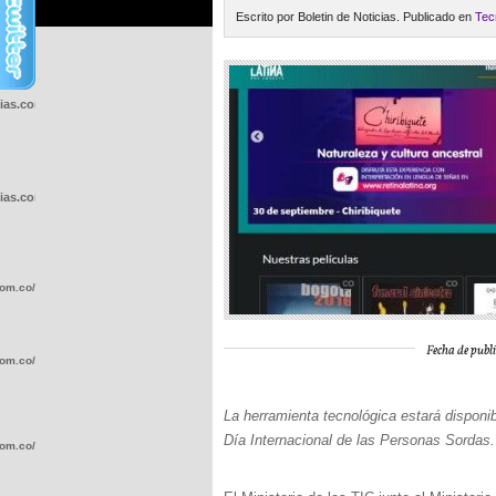
Escrito por Boletin de Noticias. Publicado en
Tec
cias.com.co/wp-
cias.com.co/wp-
com.co/wp-
Fecha de publi
com.co/wp-
La herramienta tecnológica estará disponib
Día Internacional de las Personas Sordas.
com.co/wp-