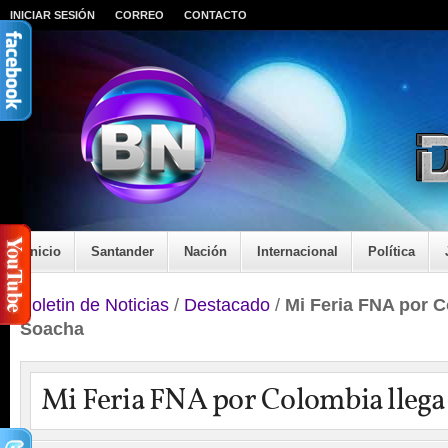
INICIAR SESIÓN
CORREO
CONTACTO
Inicio
Santander
Nación
Internacional
Política
Boletin de Noticias
/
Destacado
/
Mi Feria FNA por C
Soacha
Mi Feria FNA por Colombia llega