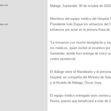
com.co/wp-
Málaga, Santander, 30 de octubre de 2020
Miembros del equipo médico del Hospital R
Presidente Iván Duque los esfuerzos del G
com.co/wp-
esfuerzos por estar en la primera línea de
“Lo tomamos con mucho beneplácito y seg
los médicos, quien recibió el incentivo p
Santander, donde hizo entrega de cinco un
.com.co/wp-
centro asistencial.
El diálogo entre el Mandatario y el persona
hospital, en compañía del Ministro de Sal
y el Alcalde de Málaga, Óscar Joya.
.com.co/wp-
El equipo médico entregado este viernes po
Rovira, puesto que beneficiará a más de 10