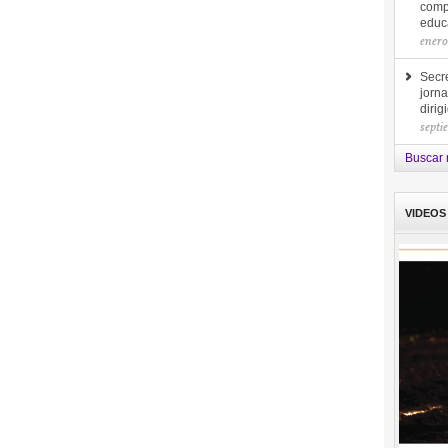
comp
educa
enero
Secre
jorna
diri
septi
Buscar 
VIDEOS