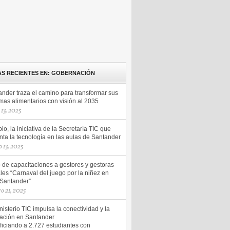
AS RECIENTES EN: GOBERNACIÓN
ander traza el camino para transformar sus
mas alimentarios con visión al 2035
13, 2025
io, la iniciativa de la Secretaría TIC que
ta la tecnología en las aulas de Santander
 13, 2025
o de capacitaciones a gestores y gestoras
les “Carnaval del juego por la niñez en
 Santander”
ro 21, 2025
nisterio TIC impulsa la conectividad y la
ación en Santander
ficiando a 2.727 estudiantes con