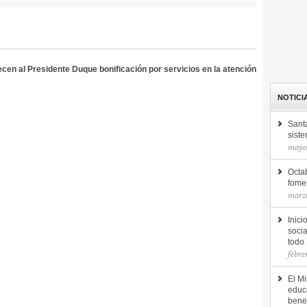
en al Presidente Duque bonificación por servicios en la atención
NOTICI
Sant
siste
mayo 
Octab
fomen
marzo
Inici
socia
todo
febre
El Mi
educ
bene