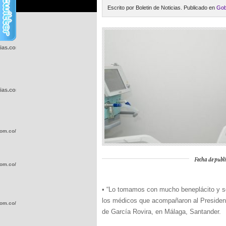
Escrito por Boletin de Noticias. Publicado en
Gob
cias.com.co/wp-
cias.com.co/wp-
com.co/wp-
Fecha de publi
com.co/wp-
• “Lo tomamos con mucho beneplácito y s
los médicos que acompañaron al Presidente
com.co/wp-
de García Rovira, en Málaga, Santander.