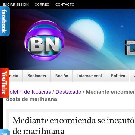
INICIAR SESIÓN
CORREO
CONTACTO
Inicio
Santander
Nación
Internacional
Política
Boletin de Noticias
/
Destacado
/
Mediante encomien
dosis de marihuana
Mediante encomienda se incautó 
de marihuana