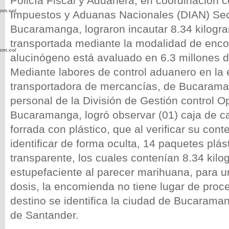
Policía Fiscal y Aduanera, en coordinación c
com.co/wp-
Impuestos y Aduanas Nacionales (DIAN) Sec
Bucaramanga, lograron incautar 8.34 kilogr
transportada mediante la modalidad de enco
com.co/wp-
alucinógeno está avaluado en 6.3 millones 
Mediante labores de control aduanero en la
transportadora de mercancías, de Bucarama
personal de la División de Gestión control O
Bucaramanga, logró observar (01) caja de ca
.com.co/wp-
forrada con plástico, que al verificar su cont
identificar de forma oculta, 14 paquetes plás
transparente, los cuales contenían 8.34 kil
estupefaciente al parecer marihuana, para un
.com.co/wp-
dosis, la encomienda no tiene lugar de pro
destino se identifica la ciudad de Bucaram
de Santander.