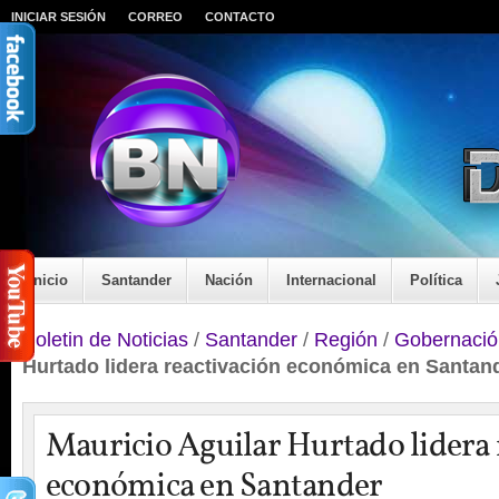
INICIAR SESIÓN
CORREO
CONTACTO
Inicio
Santander
Nación
Internacional
Política
Boletin de Noticias
/
Santander
/
Región
/
Gobernació
Hurtado lidera reactivación económica en Santan
Mauricio Aguilar Hurtado lidera 
económica en Santander