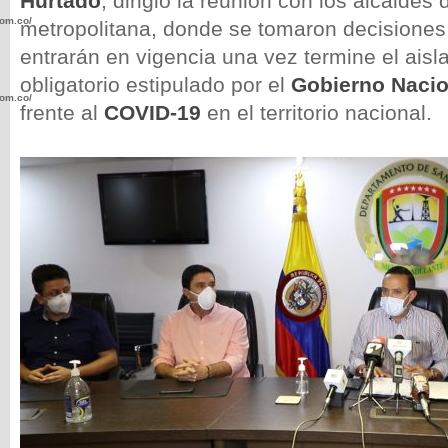
Hurtado
, dirigió la reunión con los alcaldes 
com.co/wp-
metropolitana, donde se tomaron decisiones
entrarán en vigencia una vez termine el aisl
obligatorio estipulado por el
Gobierno Nacio
com.co/wp-
frente al
COVID-19
en el territorio nacional.
.com.co/wp-
.com.co/wp-