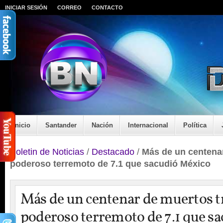
INICIAR SESIÓN
CORREO
CONTACTO
Inicio
Santander
Nación
Internacional
Política
Boletin de Noticias
/
Destacado
/
Más de un centenar
poderoso terremoto de 7.1 que sacudió México
Más de un centenar de muertos tr
poderoso terremoto de 7.1 que s