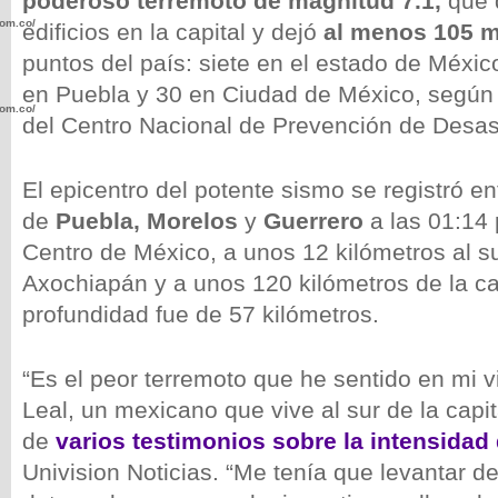
poderoso terremoto de magnitud 7.1,
que 
com.co/wp-
edificios en la capital y dejó
al menos 105 
puntos del país: siete en el estado de Méxic
en Puebla y 30 en Ciudad de México, según c
com.co/wp-
del Centro Nacional de Prevención de Desas
El epicentro del potente sismo se registró en
de
Puebla, Morelos
y
Guerrero
a las 01:14
Centro de México, a unos 12 kilómetros al s
.com.co/wp-
Axochiapán y a unos 120 kilómetros de la ca
profundidad fue de 57 kilómetros.
“Es el peor terremoto que he sentido en mi v
.com.co/wp-
Leal, un mexicano que vive al sur de la capit
de
varios testimonios sobre la intensidad
Univision Noticias. “Me tenía que levantar de