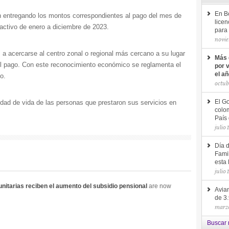
En B
n entregando los montos correspondientes al pago del mes de
licen
roactivo de enero a diciembre de 2023.
para 
novie
 a acercarse al centro zonal o regional más cercano a su lugar
Más 
l pago. Con este reconocimiento económico se reglamenta el
por 
el a
o.
octub
idad de vida de las personas que prestaron sus servicios en
El Go
colom
País 
julio 
Día 
Famil
esta 
julio 
itarias reciben el aumento del subsidio pensional
are now
Avian
de 3
marzo
Buscar 