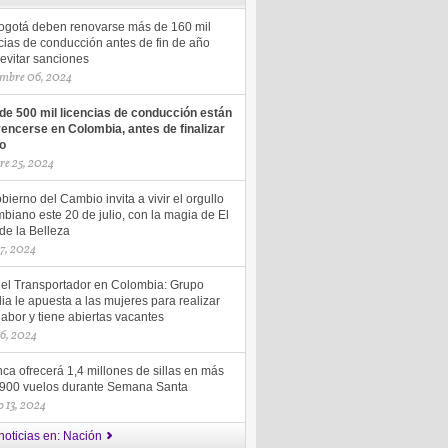
ogotá deben renovarse más de 160 mil
cias de conducción antes de fin de año
evitar sanciones
mbre 06, 2024
de 500 mil licencias de conducción están
vencerse en Colombia, antes de finalizar
ño
re 25, 2024
bierno del Cambio invita a vivir el orgullo
biano este 20 de julio, con la magia de El
de la Belleza
17, 2024
del Transportador en Colombia: Grupo
ia le apuesta a las mujeres para realizar
labor y tiene abiertas vacantes
16, 2024
ca ofrecerá 1,4 millones de sillas en más
.900 vuelos durante Semana Santa
 13, 2024
noticias en: Nación