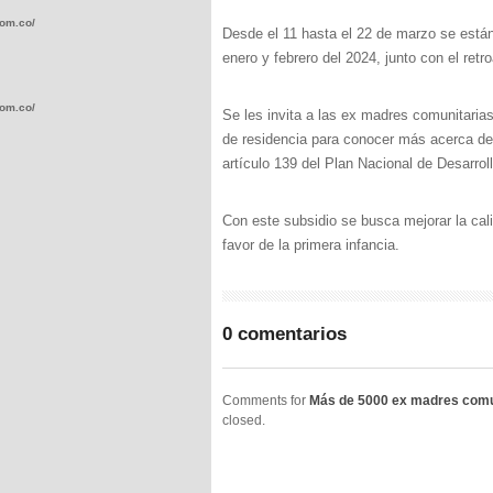
com.co/wp-
Desde el 11 hasta el 22 de marzo se está
enero y febrero del 2024, junto con el ret
com.co/wp-
Se les invita a las ex madres comunitarias
de residencia para conocer más acerca de
artículo 139 del Plan Nacional de Desarroll
Con este subsidio se busca mejorar la cal
favor de la primera infancia.
.com.co/wp-
0 comentarios
.com.co/wp-
Comments for
Más de 5000 ex madres comun
closed.