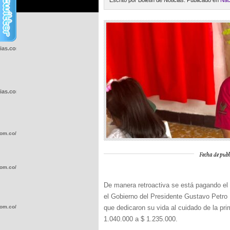
Escrito por Boletin de Noticias. Publicado en
Nac
cias.com.co/wp-
cias.com.co/wp-
com.co/wp-
Fecha de publ
com.co/wp-
De manera retroactiva se está pagando el 
el Gobierno del Presidente Gustavo Petro 
com.co/wp-
que dedicaron su vida al cuidado de la prim
1.040.000 a $ 1.235.000.