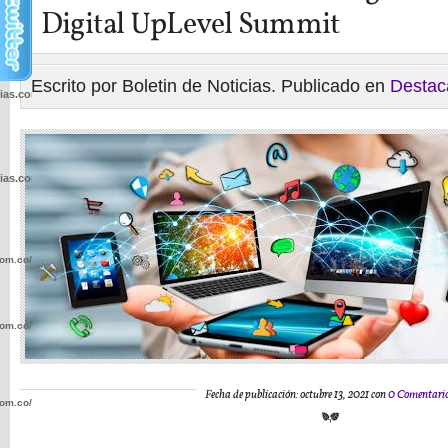
Digital UpLevel Summit
Escrito por Boletin de Noticias. Publicado en
Destac
cias.com.co/wp-
cias.com.co/wp-
com.co/wp-
com.co/wp-
Fecha de publicación: octubre 13, 2021 con
0 Comentari
com.co/wp-