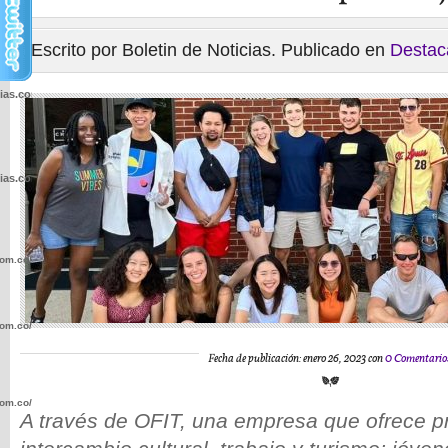
Escrito por Boletin de Noticias. Publicado en
Destac
cias.com.co/wp-
cias.com.co/wp-
com.co/wp-
com.co/wp-
Fecha de publicación: enero 26, 2023 con
0 Comentario
com.co/wp-
A través de OFIT, una empresa que ofrece 