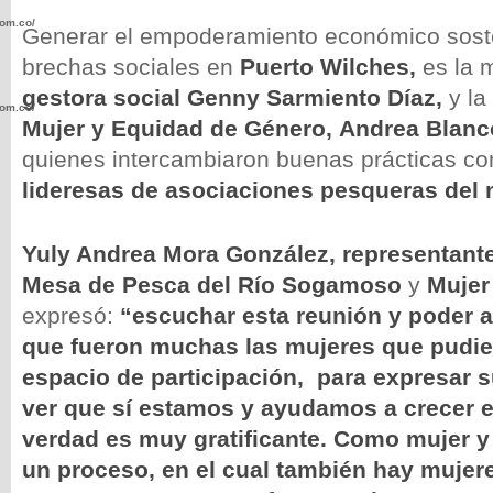
com.co/wp-
Generar el empoderamiento económico sosten
brechas sociales en
Puerto Wilches,
es la 
gestora social Genny Sarmiento Díaz,
y la
com.co/wp-
Mujer y Equidad de Género,
Andrea Blanc
quienes intercambiaron buenas prácticas co
lideresas de asociaciones pesqueras del 
Yuly Andrea Mora González, representante
.com.co/wp-
Mesa de Pesca del Río Sogamoso
y
Mujer
expresó:
“escuchar esta reunión y poder asi
que fueron muchas las mujeres que pudier
espacio de participación, para expresar 
.com.co/wp-
ver que sí estamos y ayudamos a crecer el 
verdad es muy gratificante. Como mujer y
un proceso, en el cual también hay mujer