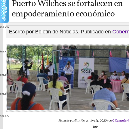
Puerto Wilches se fortalecen en
empoderamiento económico
cias.com.co/wp-
Escrito por Boletin de Noticias. Publicado en
Gobern
cias.com.co/wp-
com.co/wp-
com.co/wp-
com.co/wp-
Fecha de publicación: octubre 14, 2020 con
0 Comentari