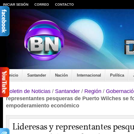
INICIAR SESIÓN
CORREO
CONTACTO
Inicio
Santander
Nación
Internacional
Política
Boletin de Noticias
/
Santander
/
Región
/
Gobernació
representantes pesqueras de Puerto Wilches se f
empoderamiento económico
Lideresas y representantes pesqu