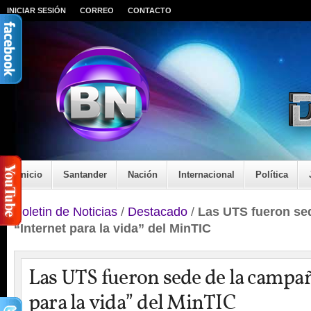
INICIAR SESIÓN
CORREO
CONTACTO
Inicio
Santander
Nación
Internacional
Política
Boletin de Noticias
/
Destacado
/
Las UTS fueron se
“Internet para la vida” del MinTIC
Las UTS fueron sede de la campa
para la vida” del MinTIC