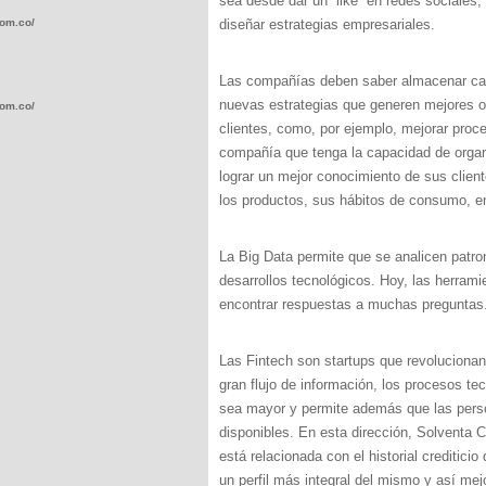
sea desde dar un “like” en redes sociales, 
com.co/wp-
diseñar estrategias empresariales.
Las compañías deben saber almacenar cada
nuevas estrategias que generen mejores op
com.co/wp-
clientes, como, por ejemplo, mejorar proc
compañía que tenga la capacidad de organ
lograr un mejor conocimiento de sus clien
los productos, sus hábitos de consumo, en
.com.co/wp-
La Big Data permite que se analicen patro
desarrollos tecnológicos. Hoy, las herrami
encontrar respuestas a muchas preguntas
Las Fintech son startups que revoluciona
.com.co/wp-
gran flujo de información, los procesos t
sea mayor y permite además que las pers
disponibles. En esta dirección, Solventa 
está relacionada con el historial creditici
un perfil más integral del mismo y así mej