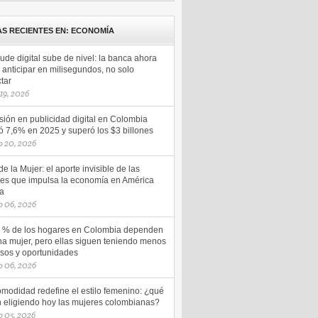
AS RECIENTES EN: ECONOMÍA
aude digital sube de nivel: la banca ahora
anticipar en milisegundos, no solo
tar
 19, 2026
sión en publicidad digital en Colombia
ó 7,6% en 2025 y superó los $3 billones
o 20, 2026
e la Mujer: el aporte invisible de las
es que impulsa la economía en América
na
o 06, 2026
5 % de los hogares en Colombia dependen
na mujer, pero ellas siguen teniendo menos
esos y oportunidades
o 06, 2026
omodidad redefine el estilo femenino: ¿qué
n eligiendo hoy las mujeres colombianas?
 05, 2026