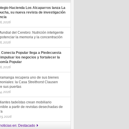
olegio Hacienda Los Alcaparros lanza La
ucha, su nueva revista de investigación
encia
18, 2026
undial del Cerebro: Nutrición inteligente
potenciar la memoria y la concentración
18, 2026
a Conecta Popular llega a Piedecuesta
 impulsar los negocios y fortalecer la
omía Popular
18, 2026
ramanga recupera uno de sus bienes
moniales: la Casa Streithorst Clausen
re sus puertas
14, 2026
iantes tadeístas crean mobiliario
nible a partir de revistas desechadas de
ra
 03, 2026
noticias en: Destacado