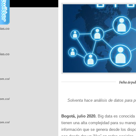
cias.com.co/wp-
cias.com.co/wp-
com.co/wp-
Fecha de pub
com.co/wp-
Solventa hace análisis de datos para 
Bogotá, julio 2020.
Big data es conocida
com.co/wp-
tienen una alta complejidad para su manejo
información que se genera desde los dispo