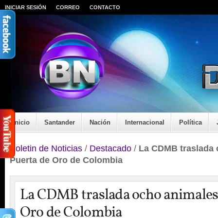
INICIAR SESIÓN
CORREO
CONTACTO
Inicio
Santander
Nación
Internacional
Política
Boletin de Noticias
/
Destacado
/
La CDMB traslada 
Puerta de Oro de Colombia
La CDMB traslada ocho animales 
Oro de Colombia