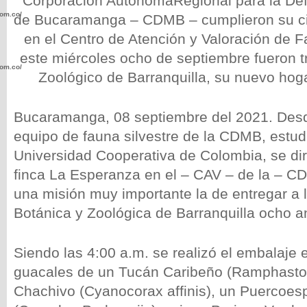
Corporación AutónomaRegional para la De
com.co/wp-
de Bucaramanga – CDMB – cumplieron su ci
en el Centro de Atención y Valoración de F
este miércoles ocho de septiembre fueron t
com.co/wp-
Zoológico de Barranquilla, su nuevo hoga
Bucaramanga, 08 septiembre del 2021. Des
equipo de fauna silvestre de la CDMB, estud
Universidad Cooperativa de Colombia, se dir
.com.co/wp-
finca La Esperanza en el – CAV – de la – CD
una misión muy importante la de entregar a 
Botánica y Zoológica de Barranquilla ocho a
.com.co/wp-
Siendo las 4:00 a.m. se realizó el embalaje 
guacales de un Tucán Caribeño (Ramphastos
Chachivo (Cyanocorax affinis), un Puercoesp