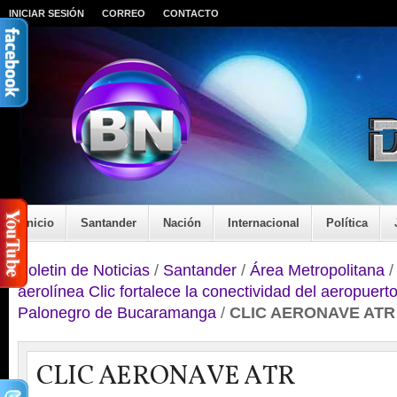
INICIAR SESIÓN
CORREO
CONTACTO
Inicio
Santander
Nación
Internacional
Política
Boletin de Noticias
/
Santander
/
Área Metropolitana
aerolínea Clic fortalece la conectividad del aeropuert
Palonegro de Bucaramanga
/
CLIC AERONAVE ATR
CLIC AERONAVE ATR