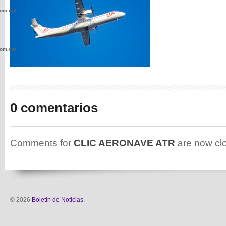
com.co/wp-
com.co/wp-
0 comentarios
.com.co/wp-
Comments for
CLIC AERONAVE ATR
are now cl
.com.co/wp-
© 2026
Boletin de Noticias
.