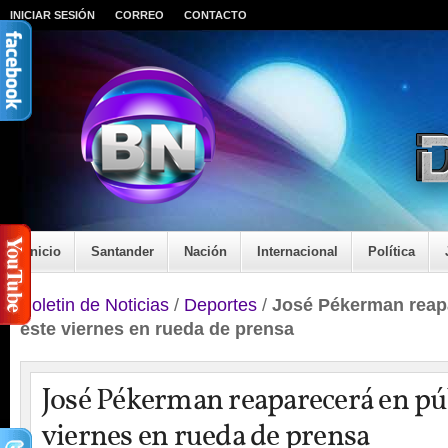
INICIAR SESIÓN
CORREO
CONTACTO
Inicio
Santander
Nación
Internacional
Política
Boletin de Noticias
/
Deportes
/
José Pékerman reap
este viernes en rueda de prensa
José Pékerman reaparecerá en púb
viernes en rueda de prensa