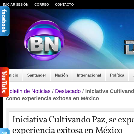
INICIAR SESIÓN
CORREO
CONTACTO
Inicio
Santander
Nación
Internacional
Política
Boletin de Noticias
/
Destacado
/
Iniciativa Cultiva
como experiencia exitosa en México
Iniciativa Cultivando Paz, se ex
experiencia exitosa en México